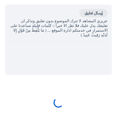
إرسال تعليق
عزيزي المشاهد لا تترك الموضوع بدون تعليق وتذكر ان
تعليقك يدل عليك فلا تقل الا خيرا :: كلمات قليلة تساعدنا على
الاستمرار في خدمتكم ادارة الموقع ... ( مَا يَلْفِظُ مِنْ قَوْلٍ إِلا
لَدَيْهِ رَقِيبٌ عَتِيدٌ )