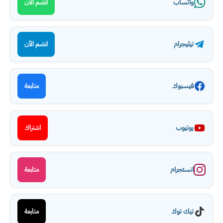
واتساب
انضم الآن
تيليجرام
انضم الآن
فيسبوك
متابعة
يوتيوب
اشتراك
انستجرام
متابعة
تيك توك
متابعة