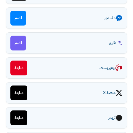
ماسنجر
انضم
فايبر
انضم
بينتيريست
متابعة
منصة X
متابعة
ثريدز
متابعة