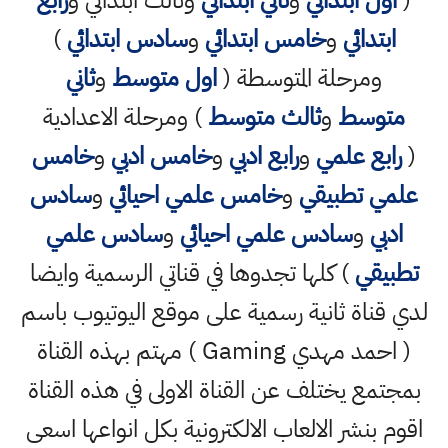
(
اول ابتدائي
و
ثاني ابتدائي
وثالث ابتدائي و
رابع
ابتدائي
و
خامس ابتدائي
و
سادس ابتدائي
)
ومرحلة المتوسطة (
اول متوسط
و
ثاني
متوسط
و
ثالث متوسط
) ومرحلة الاعدادية
(
رابع علمي
و
رابع ادبي
و
خامس ادبي
و
خامس
علمي تطبيقي
و
خامس علمي احيائي
و
سادس
ادبي
و
سادس علمي احيائي
و
سادس علمي
تطبيقي
) كلها تجدوها في قناتي الرسمية وايضا
لدي قناة ثانية رسمية على موقع اليوتيوب باسم
( احمد مهدي Gaming ) مهتم بهذه القناة
بمجتمع يختلف عن القناة الاولى في هذه القناة
اقوم بنشر الالعاب الالكترونية بكل انواعها اسعى