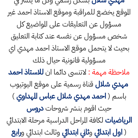
مهدي شلال
بشكل رسمي وكل ما ينشر في
الموقع يخضع للمراقبة وموقع الاستاذ احمد غير
مسؤول عن التعليقات على المواضيع كل
شخص مسؤول عن نفسه عند كتابة التعليق
بحيث لا يتحمل موقع الاستاذ احمد مهدي اي
مسؤولية قانونية حيال ذلك
ملاحظة مهمة :
لاتنسى دائما ان
للاستاذ احمد
مهدي شلال
قناة رسمية على موقع اليوتيوب
باسم (
احمد مهدي شلال عباس المهداوي
)
حيث اقوم بنشر شروحات
دروس
الرياضيات
لكافة المراحل الدراسية مرحلة الابتدائي
(
اول ابتدائي
و
ثاني ابتدائي
وثالث ابتدائي و
رابع