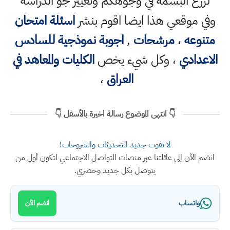
لزرع البسمة في وجوهكم وتغيير جو الدراسة
وفي موقعي هذا ايضا اقوم بنشر
اسئلة امتحان
متنوعه
،
مرشحات
,
اجوبة نموذجية للسادس
الاعدادي
، وكل شيء يخص
الكليات والمعاهد في
العراق
،
👇 انتهى الموضوع رسالة اخيرة بالأسفل 👇
لا تفوت جديد التحديثات والشروحات!
انضم الآن إلى عائلتنا عبر منصات التواصل الاجتماعي لتكون أول من
يتوصل بكل جديد وحصري.
واتساب
انضم الآن