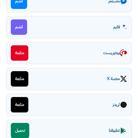
ماسنجر
انضم
فايبر
انضم
بينتيريست
متابعة
منصة X
متابعة
ثريدز
متابعة
تطبيقنا
تحميل