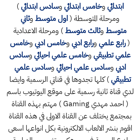
ابتدائي
و
خامس ابتدائي
و
سادس ابتدائي
)
ومرحلة المتوسطة (
اول متوسط
و
ثاني
متوسط
و
ثالث متوسط
) ومرحلة الاعدادية
(
رابع علمي
و
رابع ادبي
و
خامس ادبي
و
خامس
علمي تطبيقي
و
خامس علمي احيائي
و
سادس
ادبي
و
سادس علمي احيائي
و
سادس علمي
تطبيقي
) كلها تجدوها في قناتي الرسمية وايضا
لدي قناة ثانية رسمية على موقع اليوتيوب باسم
( احمد مهدي Gaming ) مهتم بهذه القناة
بمجتمع يختلف عن القناة الاولى في هذه القناة
اقوم بنشر الالعاب الالكترونية بكل انواعها اسعى