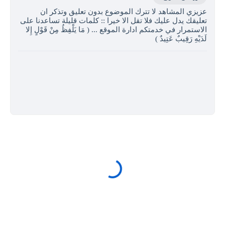
عزيزي المشاهد لا تترك الموضوع بدون تعليق وتذكر ان
تعليقك يدل عليك فلا تقل الا خيرا :: كلمات قليلة تساعدنا على
الاستمرار في خدمتكم ادارة الموقع ... ( مَا يَلْفِظُ مِنْ قَوْلٍ إِلا
لَدَيْهِ رَقِيبٌ عَتِيدٌ )