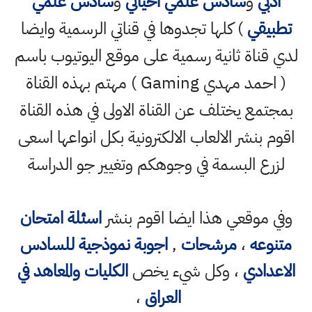
ادبي
و
سادس علمي احيائي
و
سادس علمي
تطبيقي
) كلها تجدوها في قناتي الرسمية وايضا
لدي قناة ثانية رسمية على موقع اليوتيوب باسم
( احمد مهدي Gaming ) مهتم بهذه القناة
بمجتمع يختلف عن القناة الاولى في هذه القناة
اقوم بنشر الالعاب الالكترونية بكل انواعها اسعى
لزرع البسمة في وجوهكم وتغيير جو الدراسة
وفي موقعي هذا ايضا اقوم بنشر
اسئلة امتحان
متنوعه
،
مرشحات
,
اجوبة نموذجية للسادس
الاعدادي
، وكل شيء يخص
الكليات والمعاهد في
العراق
،