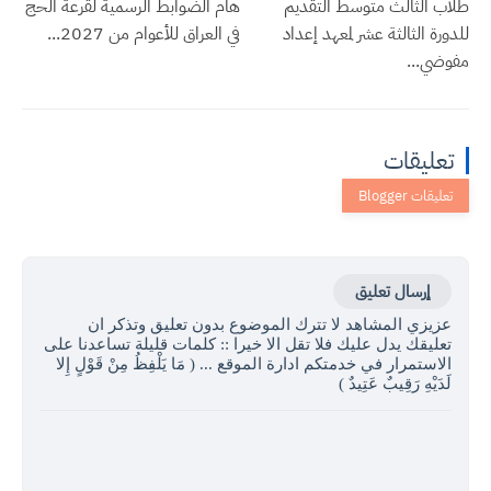
طلاب الثالث متوسط التقديم
هام الضوابط الرسمية لقرعة الحج
للدورة الثالثة عشر لمعهد إعداد
في العراق للأعوام من 2027...
مفوضي...
تعليقات
إرسال تعليق
عزيزي المشاهد لا تترك الموضوع بدون تعليق وتذكر ان
تعليقك يدل عليك فلا تقل الا خيرا :: كلمات قليلة تساعدنا على
الاستمرار في خدمتكم ادارة الموقع ... ( مَا يَلْفِظُ مِنْ قَوْلٍ إِلا
لَدَيْهِ رَقِيبٌ عَتِيدٌ )