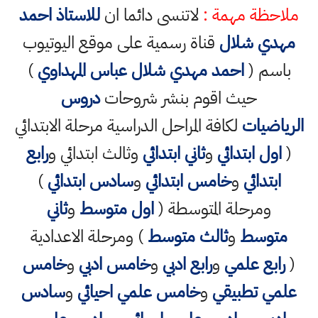
ملاحظة مهمة :
لاتنسى دائما ان
للاستاذ احمد
مهدي شلال
قناة رسمية على موقع اليوتيوب
باسم (
احمد مهدي شلال عباس المهداوي
)
حيث اقوم بنشر شروحات
دروس
الرياضيات
لكافة المراحل الدراسية مرحلة الابتدائي
(
اول ابتدائي
و
ثاني ابتدائي
وثالث ابتدائي و
رابع
ابتدائي
و
خامس ابتدائي
و
سادس ابتدائي
)
ومرحلة المتوسطة (
اول متوسط
و
ثاني
متوسط
و
ثالث متوسط
) ومرحلة الاعدادية
(
رابع علمي
و
رابع ادبي
و
خامس ادبي
و
خامس
علمي تطبيقي
و
خامس علمي احيائي
و
سادس