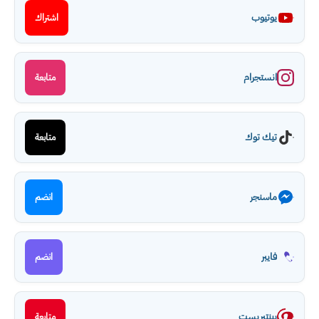
يوتيوب
اشتراك
انستجرام
متابعة
تيك توك
متابعة
ماسنجر
انضم
فايبر
انضم
بينتيريست
متابعة