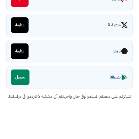
منصة X
متابعة
ثريدز
متابعة
تطبيقنا
تحميل
نشكركم على دعمكم المستمر، وفي حال واجهتكم أي مشكلة لا تترددوا في مراسلتنا.