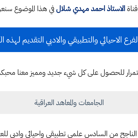
قناة
الاستاذ احمد مهدي شلال
في هذا الموضوع سن
رع الاحيائي والتطبيقي والادبي التقديم لهذه ال
باستمرار للحصول على كل شيء جديد ومميز معنا محبك
الجامعات والمعاهد العراقية
الناجح من السادس علمي تطبيقي واحيائي وادبي للعام 22