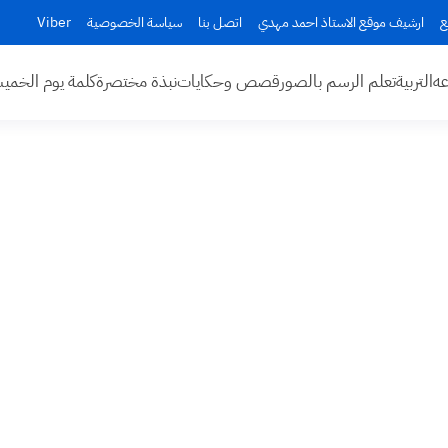
ع
ارشيف موقع الاستاذ احمد مهدي
اتصل بنا
سياسة الخصوصية
Viber
عه
التربية
تعلم الرسم بالصور
قصص وحكايات
نبذة مختصرة
كلمة يوم الخم