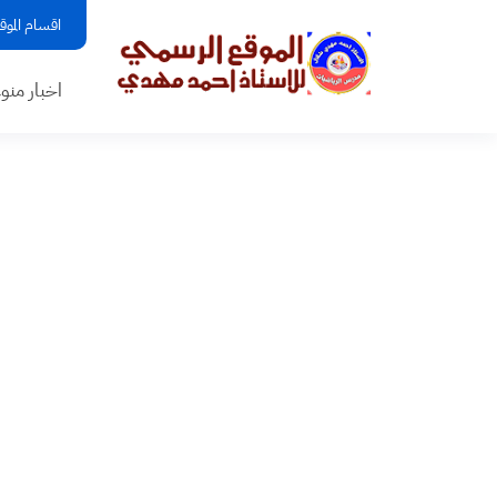
اقسام الموق
اخبار منو