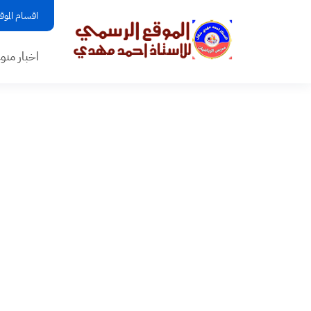
اقسام الموق
اخبار منو