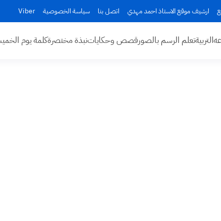
ع
ارشيف موقع الاستاذ احمد مهدي
اتصل بنا
سياسة الخصوصية
Viber
عه
التربية
تعلم الرسم بالصور
قصص وحكايات
نبذة مختصرة
كلمة يوم الخم