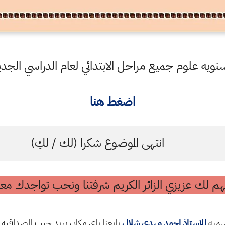
ويه علوم جميع مراحل الابتدائي لعام الدراسي الجديد 22
اضغط هنا
انتهى الموضوع شكرا (لك / لكِ)
م لك عزيزي الزائر الكريم شرفتنا ونحب تواجدك معن
رسمية
للاستاذ احمد مهدي شلال
تابعنا باي مكان تريد حيث المصداقية 