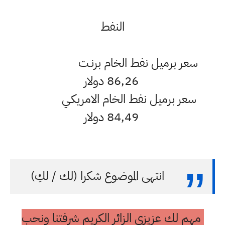
النفط
سعر برميل نفط الخام برنـت
86,26 دولار
سعر برميل نفط الخام الامريكـي
84,49 دولار
انتهى الموضوع شكرا (لك / لكِ)
مهم لك عزيزي الزائر الكريم شرفتنا ونحب