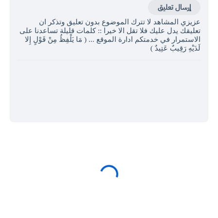
إرسال تعليق
عزيزي المشاهد لا تترك الموضوع بدون تعليق وتذكر ان
تعليقك يدل عليك فلا تقل الا خيرا :: كلمات قليلة تساعدنا على
الاستمرار في خدمتكم ادارة الموقع ... ( مَا يَلْفِظُ مِنْ قَوْلٍ إِلا
لَدَيْهِ رَقِيبٌ عَتِيدٌ )