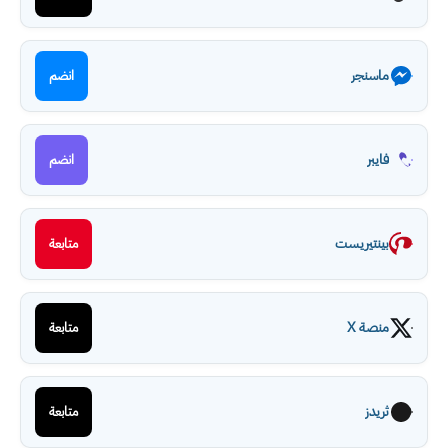
ماسنجر
انضم
فايبر
انضم
بينتيريست
متابعة
منصة X
متابعة
ثريدز
متابعة