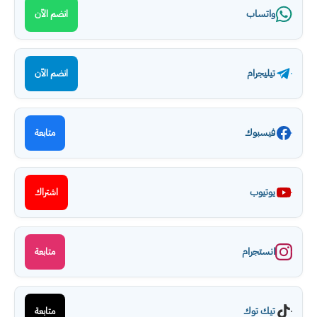
واتساب
انضم الآن
تيليجرام
انضم الآن
فيسبوك
متابعة
يوتيوب
اشتراك
انستجرام
متابعة
تيك توك
متابعة