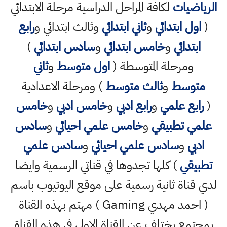
الرياضيات
لكافة المراحل الدراسية مرحلة الابتدائي
(
اول ابتدائي
و
ثاني ابتدائي
وثالث ابتدائي و
رابع
ابتدائي
و
خامس ابتدائي
و
سادس ابتدائي
)
ومرحلة المتوسطة (
اول متوسط
و
ثاني
متوسط
و
ثالث متوسط
) ومرحلة الاعدادية
(
رابع علمي
و
رابع ادبي
و
خامس ادبي
و
خامس
علمي تطبيقي
و
خامس علمي احيائي
و
سادس
ادبي
و
سادس علمي احيائي
و
سادس علمي
تطبيقي
) كلها تجدوها في قناتي الرسمية وايضا
لدي قناة ثانية رسمية على موقع اليوتيوب باسم
( احمد مهدي Gaming ) مهتم بهذه القناة
بمجتمع يختلف عن القناة الاولى في هذه القناة