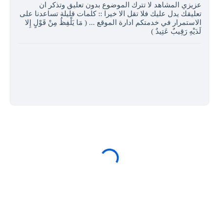
عزيزي المشاهد لا تترك الموضوع بدون تعليق وتذكر ان
تعليقك يدل عليك فلا تقل الا خيرا :: كلمات قليلة تساعدنا على
الاستمرار في خدمتكم ادارة الموقع ... ( مَا يَلْفِظُ مِنْ قَوْلٍ إِلا
لَدَيْهِ رَقِيبٌ عَتِيدٌ )