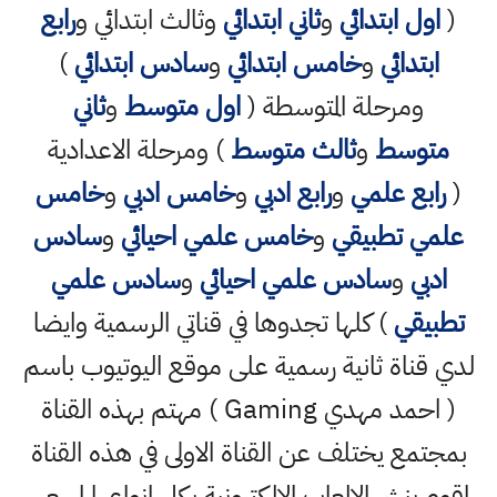
(
اول ابتدائي
و
ثاني ابتدائي
وثالث ابتدائي و
رابع
ابتدائي
و
خامس ابتدائي
و
سادس ابتدائي
)
ومرحلة المتوسطة (
اول متوسط
و
ثاني
متوسط
و
ثالث متوسط
) ومرحلة الاعدادية
(
رابع علمي
و
رابع ادبي
و
خامس ادبي
و
خامس
علمي تطبيقي
و
خامس علمي احيائي
و
سادس
ادبي
و
سادس علمي احيائي
و
سادس علمي
تطبيقي
) كلها تجدوها في قناتي الرسمية وايضا
لدي قناة ثانية رسمية على موقع اليوتيوب باسم
( احمد مهدي Gaming ) مهتم بهذه القناة
بمجتمع يختلف عن القناة الاولى في هذه القناة
اقوم بنشر الالعاب الالكترونية بكل انواعها اسعى