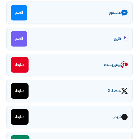
ماسنجر
انضم
فايبر
انضم
بينتيريست
متابعة
منصة X
متابعة
ثريدز
متابعة