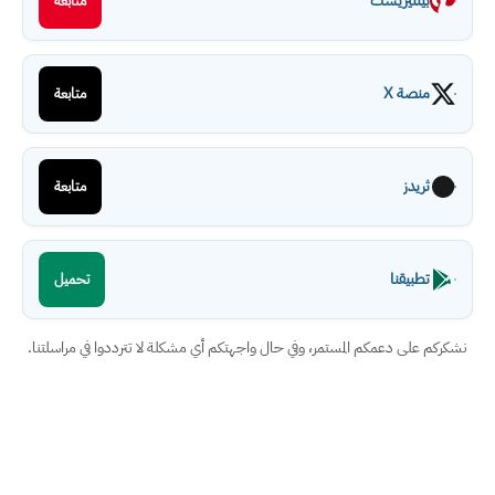
بينتيريست
متابعة
منصة X
متابعة
ثريدز
متابعة
تطبيقنا
تحميل
نشكركم على دعمكم المستمر، وفي حال واجهتكم أي مشكلة لا تترددوا في مراسلتنا.