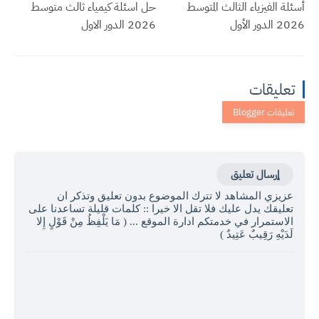
أسئلة الفيزياء الثالث المتوسط
حل اسئلة كيمياء ثالث متوسط
2026 الدور الأول
2026 الدور الاول
تعليقات
إرسال تعليق
عزيزي المشاهد لا تترك الموضوع بدون تعليق وتذكر ان
تعليقك يدل عليك فلا تقل الا خيرا :: كلمات قليلة تساعدنا على
الاستمرار في خدمتكم ادارة الموقع ... ( مَا يَلْفِظُ مِنْ قَوْلٍ إِلا
لَدَيْهِ رَقِيبٌ عَتِيدٌ )