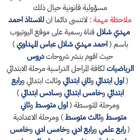
مسؤولية قانونية حيال ذلك
ملاحظة مهمة :
لاتنسى دائما ان
للاستاذ احمد
مهدي شلال
قناة رسمية على موقع اليوتيوب
باسم (
احمد مهدي شلال عباس المهداوي
)
حيث اقوم بنشر شروحات
دروس
الرياضيات
لكافة المراحل الدراسية مرحلة الابتدائي
(
اول ابتدائي
و
ثاني ابتدائي
وثالث ابتدائي و
رابع
ابتدائي
و
خامس ابتدائي
و
سادس ابتدائي
)
ومرحلة المتوسطة (
اول متوسط
و
ثاني
متوسط
و
ثالث متوسط
) ومرحلة الاعدادية
(
رابع علمي
و
رابع ادبي
و
خامس ادبي
و
خامس