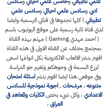
علمي تطبيقي
و
خامس علمي احيائي
و
سادس
ادبي
و
سادس علمي احيائي
و
سادس علمي
تطبيقي
) كلها تجدوها في قناتي الرسمية وايضا
لدي قناة ثانية رسمية على موقع اليوتيوب باسم
( احمد مهدي Gaming ) مهتم بهذه القناة
بمجتمع يختلف عن القناة الاولى في هذه القناة
اقوم بنشر الالعاب الالكترونية بكل انواعها اسعى
لزرع البسمة في وجوهكم وتغيير جو الدراسة
وفي موقعي هذا ايضا اقوم بنشر
اسئلة امتحان
متنوعه
،
مرشحات
,
اجوبة نموذجية للسادس
الاعدادي
، وكل شيء يخص
الكليات والمعاهد في
العراق
،