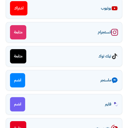
يوتيوب
اشتراك
انستجرام
متابعة
تيك توك
متابعة
ماسنجر
انضم
فايبر
انضم