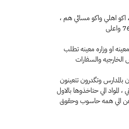
كزي ، اكو اهلي واكو مسائي هم ،
ينه او وزاره معينه تطلب
 الخارجيه والسفارات
 بالمدارس وتگدرون تتعينون
المواد الي حتاخذوها بالاول
 وانشاء واستيعاب وصوت ولغه ، والعربيات بس 2 تدرسوهن الي همه حاسوب وحقوق