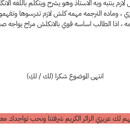
لازم ينتبه ويه الاستاذ وهو يشرح ويتكلم باللغه الانگ
زي ، وماده الترجمه مهمه كلش لازم تدرسوها وتفه
مه ، اذا الطالب اساسه قوي بالانكلش مراح يواجه ص
انتهى الموضوع شكرا (لك / لكِ)
م لك عزيزي الزائر الكريم شرفتنا ونحب تواجدك معن