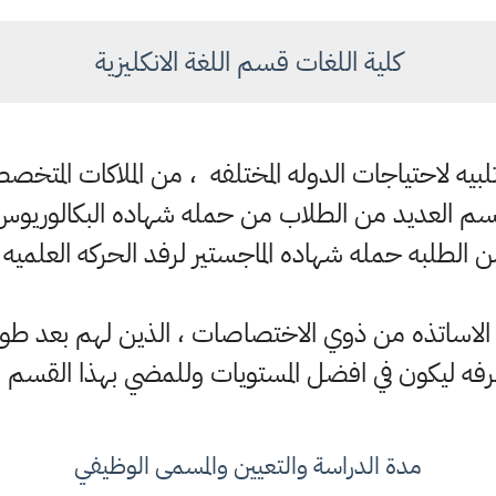
كلية اللغات قسم اللغة الانكليزية
لبيه لاحتياجات الدوله المختلفه ، من الملاكات المتخص
سم العديد من الطلاب من حمله شهاده البكالوريوس وال
الطلبه حمله شهاده الماجستير لرفد الحركه العلميه 
لاساتذه من ذوي الاختصاصات ، الذين لهم بعد طو
فه ليكون في افضل المستويات وللمضي بهذا القسم للا
مدة الدراسة والتعيين والمسمى الوظيفي