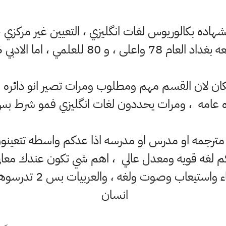
 4 سنوات ، الشهاده بكالوريوس لغات انگليزي ، التعيين غير مر
على ، و 80 للعلمي ، اما الادبي 76 واعلى
ان لان القسم مهم ومطلوب ومرات تصير انو دائره مع
ه عامه ، ومرات يحددون لغات انگليزي فمو شرط بس
مترجمه او مدرس او مدرسه اذا عدكم واسطه تتعينون
م لغه قويه ومعدل عالي ، اهم شي تكون عندك معاني ، 
والثاني قواعد ومحادثه
انسان