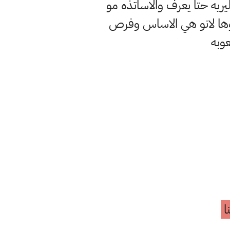
ليريه حتا يعرف والاساتذه مو
موها لانو هي الاساس وفرص
عوبه
ا