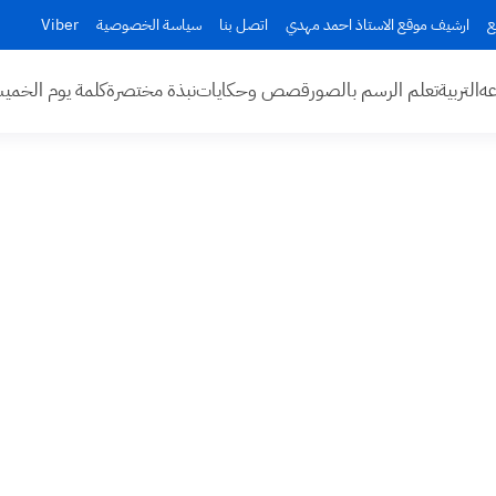
ع
ارشيف موقع الاستاذ احمد مهدي
اتصل بنا
سياسة الخصوصية
Viber
عه
التربية
تعلم الرسم بالصور
قصص وحكايات
نبذة مختصرة
كلمة يوم الخم