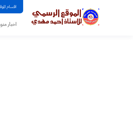
اقسام الموق
اخبار منو