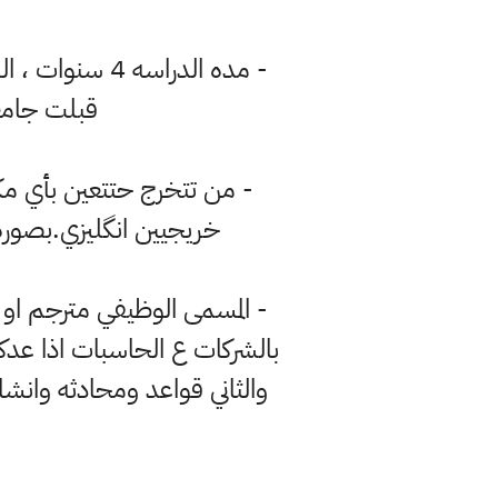
- مده الدراسه
قبلت جامعه بغداد العام 78 وا
- من تتخرج حتتعين بأي مك
خريجيين انگليزي.بصور
- المسمى الوظيفي مترجم او 
بالشركات ع الحاسبات اذا عدك