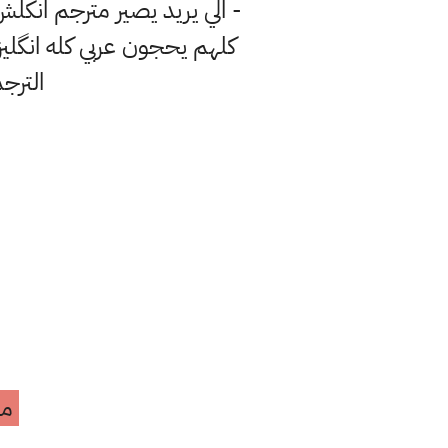
- الي يريد يصير مترجم انكلش 
كلهم يحجون عربي كله انگلي
الترج
مه