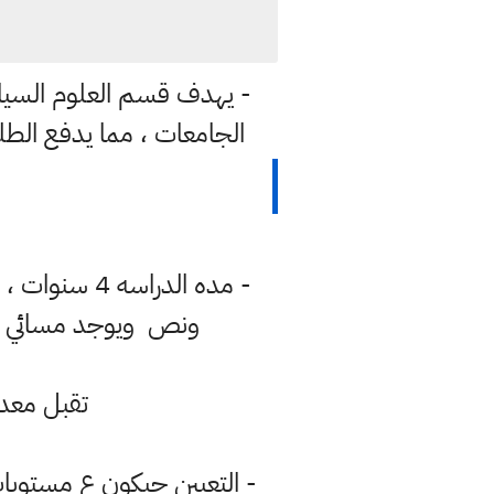
- يهدف قسم العلوم السيا
الجامعات ، مما يدفع الطل
- مده الدرا
ونص ويوجد مسائي ، 
تقبل معدل من 60 الى 69 حسب الجامعات 
- التعيين حيكون ع مستوي