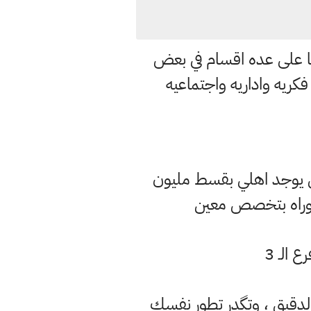
ا على عده اقسام في بعض
فكريه واداريه واجتماعيه
 مركزي يوجد اهلي بقسط مليون
كتوراه بتخصص معين
دقيق ، وتگدر تطور نفسك