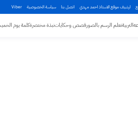
ع
ارشيف موقع الاستاذ احمد مهدي
اتصل بنا
سياسة الخصوصية
Viber
عه
التربية
تعلم الرسم بالصور
قصص وحكايات
نبذة مختصرة
كلمة يوم الخم