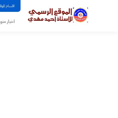
اقسام الموق
اخبار منو