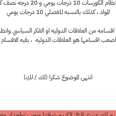
المواد ، كذلك بالنسبه للفصلي 10 درجات يومي
اقسامه من العلاقات الدوليه او الفكر السياسي وانظ
واصعب اقسامها هو العلاقات الدوليه ، بقيه الاقسام
انتهى الموضوع شكرا (لك / لكِ)
م لك عزيزي الزائر الكريم شرفتنا ونحب تواجدك معن