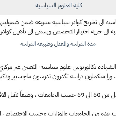
كلية العلوم السياسية
سيه الى تخريج كوادر سياسيه متنوعه ضمن شموليته
به الى حريه اختياار التخصص ويسعى الى تأهيل كوادر 
مدة الدراسة والمعدل وطبيعة الدراسة
سه 4 سنوات ، الشهاده بكالوريوس علوم سياسيه التعيين غير
ورا متكملون دراسه تگدرون تدرسون ماجستير ود
، وطبعاً تقبل الافرع الـ 3
ات عده من الجامعات والوزارات وحسب الاختصاص ال