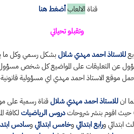
قناة
الالعاب
أضغط هنا
وتقبلو تحياتي
ابع
للاستاذ احمد مهدي شلال
بشكل رسمي وكل ما ينش
ؤول عن التعليقات على المواضيع كل شخص مسؤول ع
حمل موقع الاستاذ احمد مهدي اي مسؤولية قانونية
ما ان
للاستاذ احمد مهدي شلال
قناة رسمية على مو
حيث اقوم بنشر شروحات
دروس الرياضيات
لكافة الم
ث ابتدائي و
رابع ابتدائي
و
خامس ابتدائي
و
سادس ابتدا