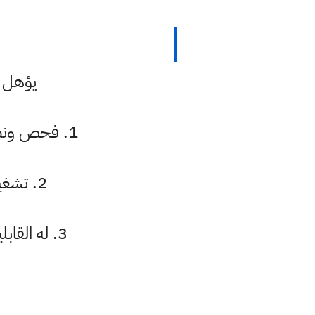
يؤهل ا
1. فحص ونصب وتصميم وتشغيل المضخات والمكائن التوربينية بكافة انواعها. .
2. تشغيل لوحات السيطرة الكهربائية للمكائن التوربينية وملحقاتهما.
3. له القابلية على العمل في المصانع الانتاجية وحدات انتاج الطاقة الكهربائية.