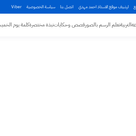
ع
ارشيف موقع الاستاذ احمد مهدي
اتصل بنا
سياسة الخصوصية
Viber
عه
التربية
تعلم الرسم بالصور
قصص وحكايات
نبذة مختصرة
كلمة يوم الخم