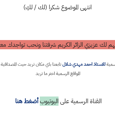
انتهى الموضوع شكرا (لك / لكِ)
م لك عزيزي الزائر الكريم شرفتنا ونحب تواجدك معن
رسمية
للاستاذ احمد مهدي شلال
تابعنا باي مكان تريد حيث المصداقية 
المواقع الرسمية اختر ما تريد
القناة الرسمية على
اليوتيوب
أضغط هنا