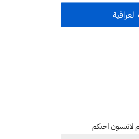
لعراقية
م لاتنسون احبكم