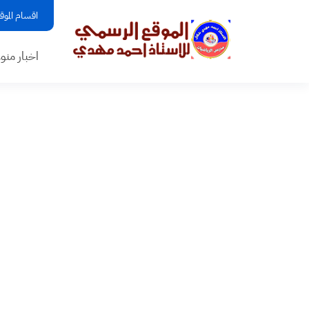
اقسام الموق
اخبار منو