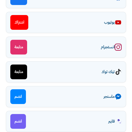
يوتيوب
اشتراك
انستجرام
متابعة
تيك توك
متابعة
ماسنجر
انضم
فايبر
انضم