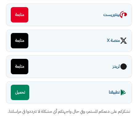
بينتيريست
متابعة
منصة X
متابعة
ثريدز
متابعة
تطبيقنا
تحميل
نشكركم على دعمكم المستمر، وفي حال واجهتكم أي مشكلة لا تترددوا في مراسلتنا.