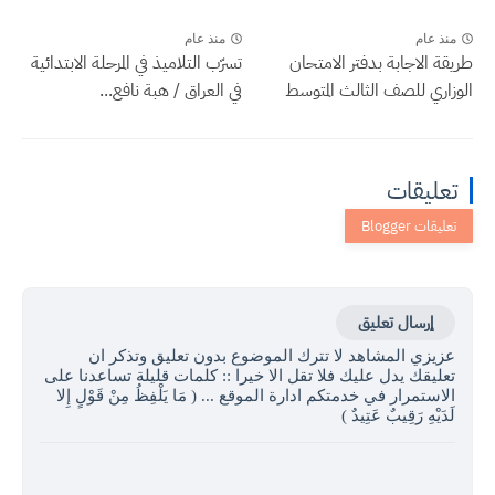
منذ عام
منذ عام
طريقة الاجابة بدفتر الامتحان
تسرّب التلاميذ في المرحلة الابتدائية
الوزاري للصف الثالث المتوسط
في العراق / هبة نافع...
تعليقات
إرسال تعليق
عزيزي المشاهد لا تترك الموضوع بدون تعليق وتذكر ان
تعليقك يدل عليك فلا تقل الا خيرا :: كلمات قليلة تساعدنا على
الاستمرار في خدمتكم ادارة الموقع ... ( مَا يَلْفِظُ مِنْ قَوْلٍ إِلا
لَدَيْهِ رَقِيبٌ عَتِيدٌ )