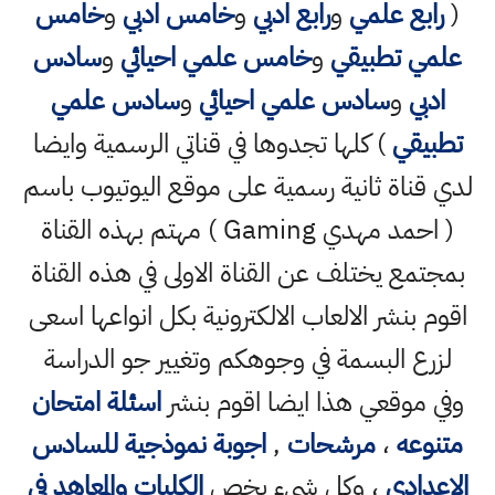
(
رابع علمي
و
رابع ادبي
و
خامس ادبي
و
خامس
علمي تطبيقي
و
خامس علمي احيائي
و
سادس
ادبي
و
سادس علمي احيائي
و
سادس علمي
تطبيقي
) كلها تجدوها في قناتي الرسمية وايضا
لدي قناة ثانية رسمية على موقع اليوتيوب باسم
( احمد مهدي Gaming ) مهتم بهذه القناة
بمجتمع يختلف عن القناة الاولى في هذه القناة
اقوم بنشر الالعاب الالكترونية بكل انواعها اسعى
لزرع البسمة في وجوهكم وتغيير جو الدراسة
وفي موقعي هذا ايضا اقوم بنشر
اسئلة امتحان
متنوعه
،
مرشحات
,
اجوبة نموذجية للسادس
الاعدادي
، وكل شيء يخص
الكليات والمعاهد في