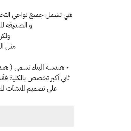
هي تشمل جميع نواحي التخطيط و
و الصديقه للب
ولكن
مثل الط
• هندسة البناء تسمى ( هن
ثاني أكبر تخصص بالكلية فأ
على تصميم المنشآت المخت