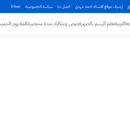
ع
ارشيف موقع الاستاذ احمد مهدي
اتصل بنا
سياسة الخصوصية
Viber
عه
التربية
تعلم الرسم بالصور
قصص وحكايات
نبذة مختصرة
كلمة يوم الخم