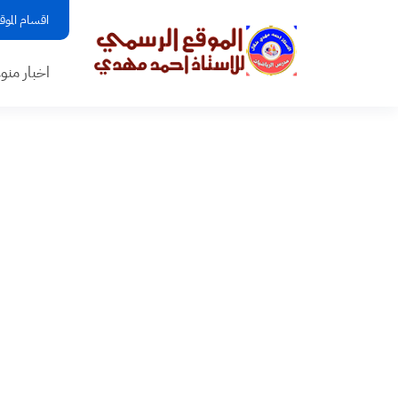
اقسام الموق
اخبار منو