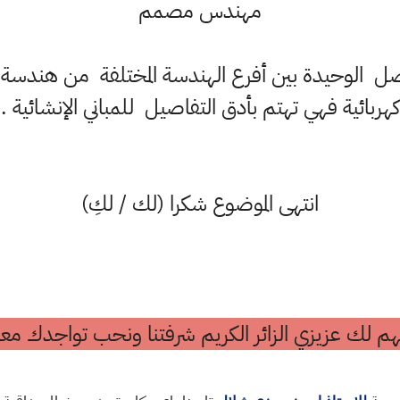
مهندس مصمم
ل الوحيدة بين أفرع الهندسة المختلفة من هندسة 
كهربائية فهي تهتم بأدق التفاصيل للمباني الإنشائية .
انتهى الموضوع شكرا (لك / لكِ)
م لك عزيزي الزائر الكريم شرفتنا ونحب تواجدك معن