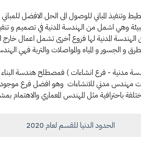
تنفيذ المباني للوصول الى الحل الافضل للمباني و ال
يئة وهي اشمل من الهندسة المدنية في تصميم و تنفيذ
 الهندسة المدنية لها فروع أخرى تشمل اعمال خارج الم
رق و الجسور و المياه والمواصلات والتربة فهي الهندس
دسة مدنية - فرع انشاءات ) فمصطلح هندسة البناء 
نت مهندس مدني للانشاءات وهو افضل فرع موجود باله
لفة باحترافية مثل المهندس المعماري والاهتمام بمشار
الحدود الدنيا للقسم لعام 2020