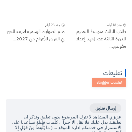
منذ 18 أيام
منذ 23 أيام
طلاب الثالث متوسط التقديم
هام الضوابط الرسمية لقرعة الحج
للدورة الثالثة عشر لمعهد إعداد
في العراق للأعوام من 2027...
مفوضي...
تعليقات
إرسال تعليق
عزيزي المشاهد لا تترك الموضوع بدون تعليق وتذكر ان
تعليقك يدل عليك فلا تقل الا خيرا :: كلمات قليلة تساعدنا على
الاستمرار في خدمتكم ادارة الموقع ... ( مَا يَلْفِظُ مِنْ قَوْلٍ إِلا