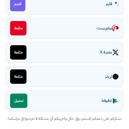
فايبر
انضم
بينتيريست
متابعة
منصة X
متابعة
ثريدز
متابعة
تطبيقنا
تحميل
نشكركم على دعمكم المستمر، وفي حال واجهتكم أي مشكلة لا تترددوا في مراسلتنا.