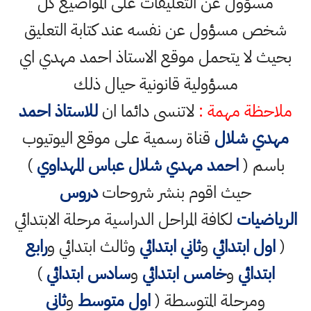
مسؤول عن التعليقات على المواضيع كل
شخص مسؤول عن نفسه عند كتابة التعليق
بحيث لا يتحمل موقع الاستاذ احمد مهدي اي
مسؤولية قانونية حيال ذلك
ملاحظة مهمة :
لاتنسى دائما ان
للاستاذ احمد
مهدي شلال
قناة رسمية على موقع اليوتيوب
باسم (
احمد مهدي شلال عباس المهداوي
)
حيث اقوم بنشر شروحات
دروس
الرياضيات
لكافة المراحل الدراسية مرحلة الابتدائي
(
اول ابتدائي
و
ثاني ابتدائي
وثالث ابتدائي و
رابع
ابتدائي
و
خامس ابتدائي
و
سادس ابتدائي
)
ومرحلة المتوسطة (
اول متوسط
و
ثاني