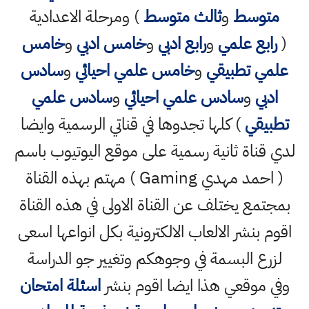
متوسط
و
ثالث متوسط
) ومرحلة الاعدادية
(
رابع علمي
و
رابع ادبي
و
خامس ادبي
و
خامس
علمي تطبيقي
و
خامس علمي احيائي
و
سادس
ادبي
و
سادس علمي احيائي
و
سادس علمي
تطبيقي
) كلها تجدوها في قناتي الرسمية وايضا
لدي قناة ثانية رسمية على موقع اليوتيوب باسم
( احمد مهدي Gaming ) مهتم بهذه القناة
بمجتمع يختلف عن القناة الاولى في هذه القناة
اقوم بنشر الالعاب الالكترونية بكل انواعها اسعى
لزرع البسمة في وجوهكم وتغيير جو الدراسة
وفي موقعي هذا ايضا اقوم بنشر
اسئلة امتحان