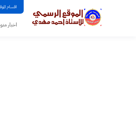
اقسام الموق
اخبار منو