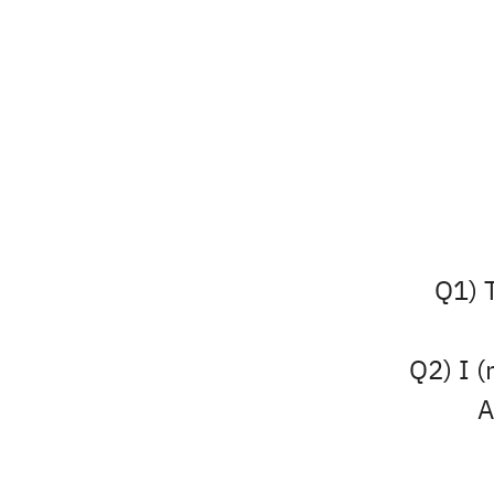
Q1) T
Q2) I 
A