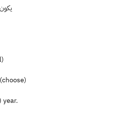
يكون 
l)
. (choose)
) year.