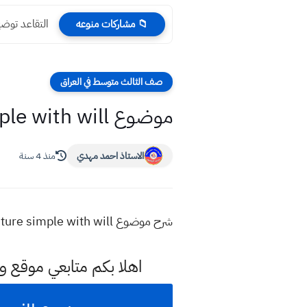
التقاعد توضح
📁 مشاركات منوعه
صف الثالث متوسط في العراق
موضوع Future simple with will الوحدة الخامسة صف الثالث متوسط
الاستاذ احمد مهدي
منذ 4 سنة
شرح موضوع Future simple with will الوحدة الخامسة صف الثالث متوسط امثلة حلول اسئلة وزارية تمارين
اهلا بكم متابعي موقع و