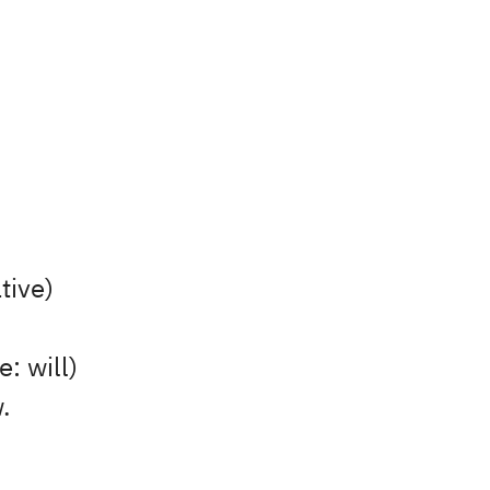
ative)
: will)
w.