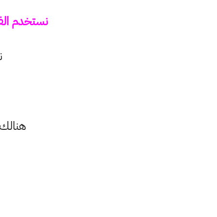
نستخدم الفعل المساعد (will) عند
ن
هنالك 