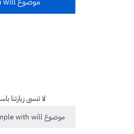
موضوع Future simple with will الوحدة الخامسة صف الثالث متوسط
لا تنسى زيارتنا 
موضوع Future simple with will المستقبل البسيط مع will الوحدة الخامسة صف الثالث متوسط