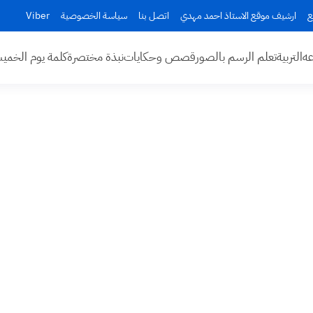
ع
ارشيف موقع الاستاذ احمد مهدي
اتصل بنا
سياسة الخصوصية
Viber
عه
التربية
تعلم الرسم بالصور
قصص وحكايات
نبذة مختصرة
كلمة يوم الخم