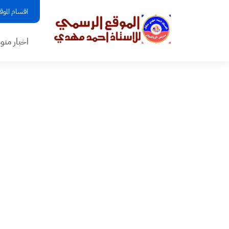
اقسام الموق
اخبار منو