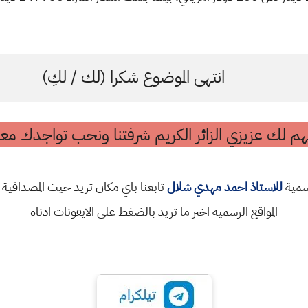
انتهى الموضوع شكرا (لك / لكِ)
م لك عزيزي الزائر الكريم شرفتنا ونحب تواجدك معن
رسمية
للاستاذ احمد مهدي شلال
تابعنا باي مكان تريد حيث المصداقية 
المواقع الرسمية اختر ما تريد بالضغط على الايقونات ادناه