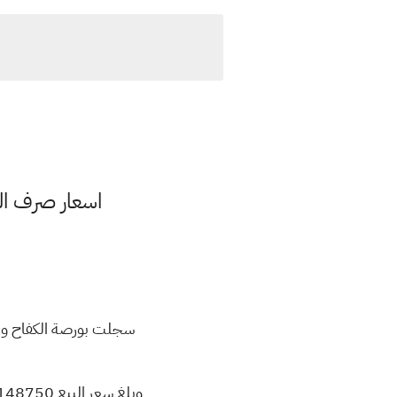
اسعار صرف الدو
سجلت بورصة الكفاح والحارثية المركزية 
وبلغ سعر البيع 148750 دينار لكل 100 دولار امريكي، بينما بلغت أسعار الشراء 147750 دينار لكل 100 دولار امريكي.