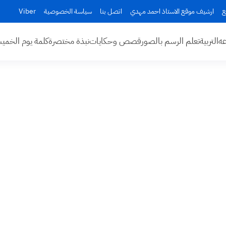
ع
ارشيف موقع الاستاذ احمد مهدي
اتصل بنا
سياسة الخصوصية
Viber
عه
التربية
تعلم الرسم بالصور
قصص وحكايات
نبذة مختصرة
كلمة يوم الخم