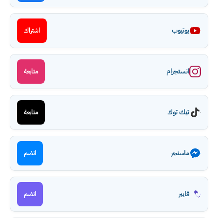
يوتيوب
اشتراك
انستجرام
متابعة
تيك توك
متابعة
ماسنجر
انضم
فايبر
انضم