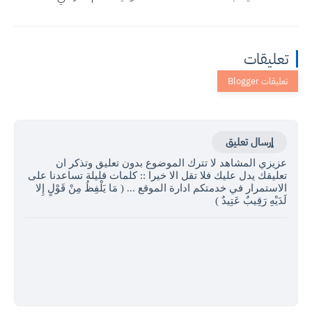
تعليقات
إرسال تعليق
عزيزي المشاهد لا تترك الموضوع بدون تعليق وتذكر ان
تعليقك يدل عليك فلا تقل الا خيرا :: كلمات قليلة تساعدنا على
الاستمرار في خدمتكم ادارة الموقع ... ( مَا يَلْفِظُ مِنْ قَوْلٍ إِلا
لَدَيْهِ رَقِيبٌ عَتِيدٌ )