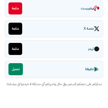
بينتيريست
متابعة
منصة X
متابعة
ثريدز
متابعة
تطبيقنا
تحميل
نشكركم على دعمكم المستمر، وفي حال واجهتكم أي مشكلة لا تترددوا في مراسلتنا.