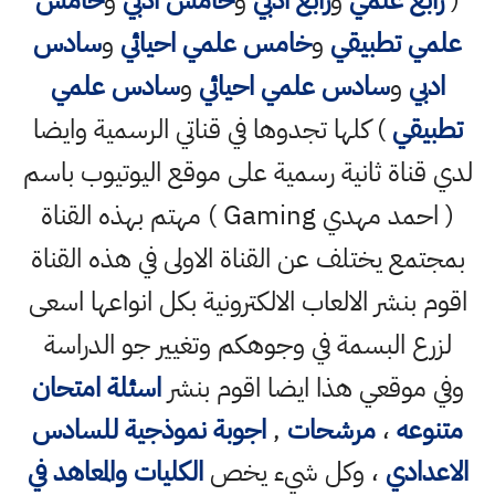
(
رابع علمي
و
رابع ادبي
و
خامس ادبي
و
خامس
علمي تطبيقي
و
خامس علمي احيائي
و
سادس
ادبي
و
سادس علمي احيائي
و
سادس علمي
تطبيقي
) كلها تجدوها في قناتي الرسمية وايضا
لدي قناة ثانية رسمية على موقع اليوتيوب باسم
( احمد مهدي Gaming ) مهتم بهذه القناة
بمجتمع يختلف عن القناة الاولى في هذه القناة
اقوم بنشر الالعاب الالكترونية بكل انواعها اسعى
لزرع البسمة في وجوهكم وتغيير جو الدراسة
وفي موقعي هذا ايضا اقوم بنشر
اسئلة امتحان
متنوعه
،
مرشحات
,
اجوبة نموذجية للسادس
الاعدادي
، وكل شيء يخص
الكليات والمعاهد في