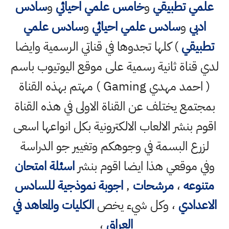
علمي تطبيقي
و
خامس علمي احيائي
و
سادس
ادبي
و
سادس علمي احيائي
و
سادس علمي
تطبيقي
) كلها تجدوها في قناتي الرسمية وايضا
لدي قناة ثانية رسمية على موقع اليوتيوب باسم
( احمد مهدي Gaming ) مهتم بهذه القناة
بمجتمع يختلف عن القناة الاولى في هذه القناة
اقوم بنشر الالعاب الالكترونية بكل انواعها اسعى
لزرع البسمة في وجوهكم وتغيير جو الدراسة
وفي موقعي هذا ايضا اقوم بنشر
اسئلة امتحان
متنوعه
،
مرشحات
,
اجوبة نموذجية للسادس
الاعدادي
، وكل شيء يخص
الكليات والمعاهد في
العراق
،