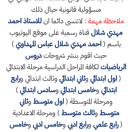
مسؤولية قانونية حيال ذلك
ملاحظة مهمة :
لاتنسى دائما ان
للاستاذ احمد
مهدي شلال
قناة رسمية على موقع اليوتيوب
باسم (
احمد مهدي شلال عباس المهداوي
)
حيث اقوم بنشر شروحات
دروس
الرياضيات
لكافة المراحل الدراسية مرحلة الابتدائي
(
اول ابتدائي
و
ثاني ابتدائي
وثالث ابتدائي و
رابع
ابتدائي
و
خامس ابتدائي
و
سادس ابتدائي
)
ومرحلة المتوسطة (
اول متوسط
و
ثاني
متوسط
و
ثالث متوسط
) ومرحلة الاعدادية
(
رابع علمي
و
رابع ادبي
و
خامس ادبي
و
خامس