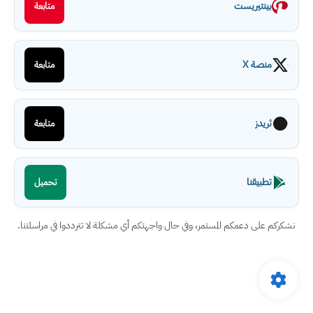
بينتيريست
متابعة
منصة X
متابعة
ثريدز
متابعة
تطبيقنا
تحميل
نشكركم على دعمكم المستمر، وفي حال واجهتكم أي مشكلة لا تترددوا في مراسلتنا.