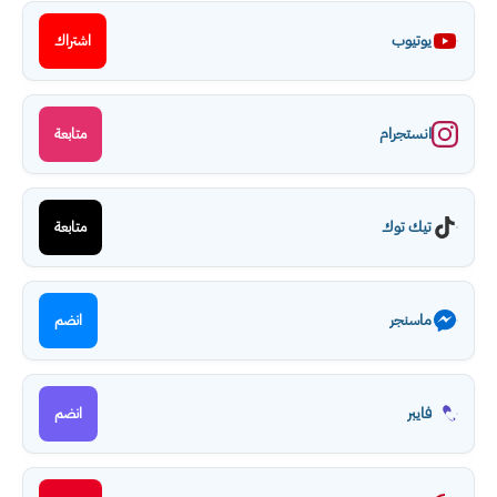
يوتيوب
اشتراك
انستجرام
متابعة
تيك توك
متابعة
ماسنجر
انضم
فايبر
انضم