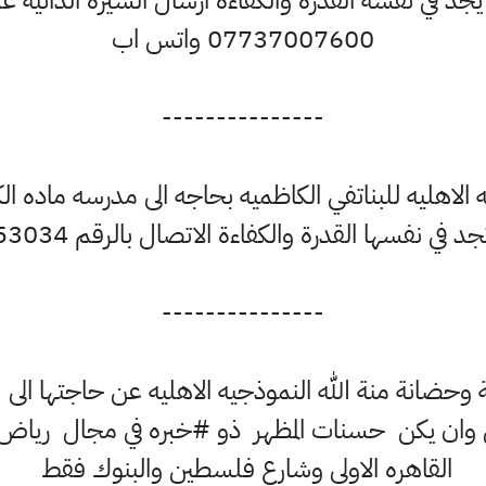
د في نفسه القدرة والكفاءة ارسال السيرة الذاتية ع
07737007600 واتس اب
---------------
الاهليه للبناتفي الكاظميه بحاجه الى مدرسه ماده الك
ي نفسها القدرة والكفاءة الاتصال بالرقم 07735353034
---------------
وحضانة منة الله النموذجيه الاهليه عن حاجتها الى
 وان يكن حسنات المظهر ذو #خبره في مجال رياض
القاهره الاولى وشارع فلسطين والبنوك فقط