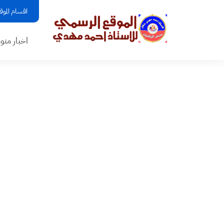
اقسام الموق
اخبار منو