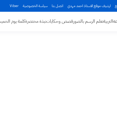
ع
ارشيف موقع الاستاذ احمد مهدي
اتصل بنا
سياسة الخصوصية
Viber
عه
التربية
تعلم الرسم بالصور
قصص وحكايات
نبذة مختصرة
كلمة يوم الخم