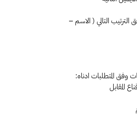
يغة PDF مع كتابة العنوان وفق الترتيب التالي ( الاسم –
ت وفق المتطلبات ادناه: