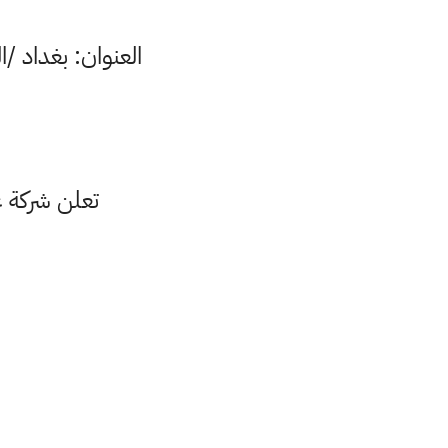
العنوان: بغداد /ا
تعلن شركة غ