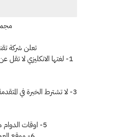
مجموعة
تعلن شركة تقن
3- لا تشترط الخبرة في المتق
5- اوقات الدوام من السبت الى الخميس ( من الساعة 8 صباحا ولغاية الساعة 4 عصرا )
6- موقع العم