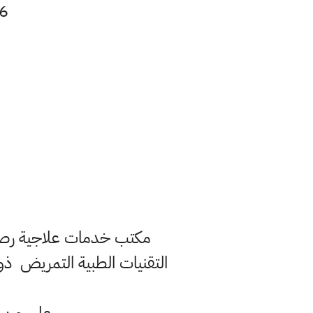
6- وقت الدوام من 7 ونص صباحا وحتى الرابع
مكتب خدمات علاجية رصي
التقنيات الطبية التمريض ذو