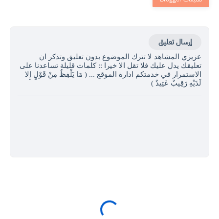
إرسال تعليق
عزيزي المشاهد لا تترك الموضوع بدون تعليق وتذكر ان
تعليقك يدل عليك فلا تقل الا خيرا :: كلمات قليلة تساعدنا على
الاستمرار في خدمتكم ادارة الموقع ... ( مَا يَلْفِظُ مِنْ قَوْلٍ إِلا
لَدَيْهِ رَقِيبٌ عَتِيدٌ )