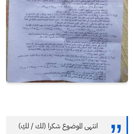
انتهى الموضوع شكرا (لك / لكِ)