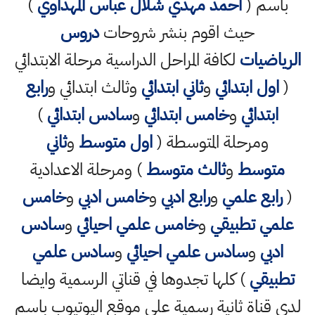
باسم (
احمد مهدي شلال عباس المهداوي
)
حيث اقوم بنشر شروحات
دروس
الرياضيات
لكافة المراحل الدراسية مرحلة الابتدائي
(
اول ابتدائي
و
ثاني ابتدائي
وثالث ابتدائي و
رابع
ابتدائي
و
خامس ابتدائي
و
سادس ابتدائي
)
ومرحلة المتوسطة (
اول متوسط
و
ثاني
متوسط
و
ثالث متوسط
) ومرحلة الاعدادية
(
رابع علمي
و
رابع ادبي
و
خامس ادبي
و
خامس
علمي تطبيقي
و
خامس علمي احيائي
و
سادس
ادبي
و
سادس علمي احيائي
و
سادس علمي
تطبيقي
) كلها تجدوها في قناتي الرسمية وايضا
لدي قناة ثانية رسمية على موقع اليوتيوب باسم