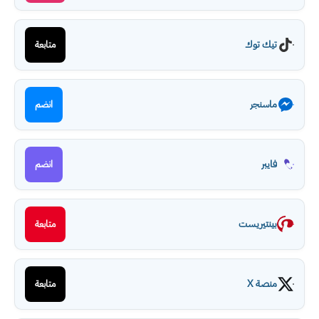
تيك توك
متابعة
ماسنجر
انضم
فايبر
انضم
بينتيريست
متابعة
منصة X
متابعة