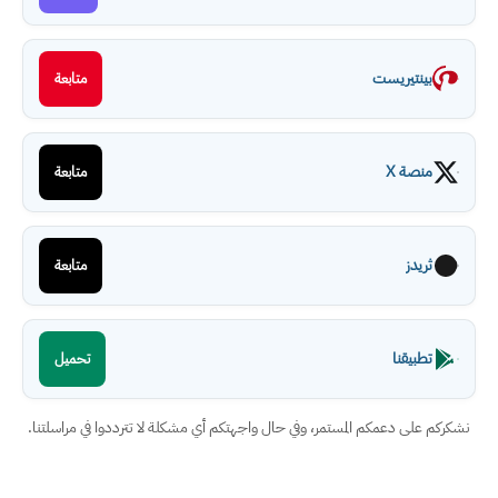
بينتيريست
متابعة
منصة X
متابعة
ثريدز
متابعة
تطبيقنا
تحميل
نشكركم على دعمكم المستمر، وفي حال واجهتكم أي مشكلة لا تترددوا في مراسلتنا.