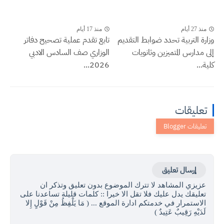
منذ 27 أيام
منذ 17 أيام
وزارة التربية تحدد ضوابط التقديم
تابع تقدم عملية تصحيح دفاتر
إلى مدارس المتميزين وثانويات
الوزاري صف السادس الادبي
كلية...
2026...
تعليقات
إرسال تعليق
عزيزي المشاهد لا تترك الموضوع بدون تعليق وتذكر ان
تعليقك يدل عليك فلا تقل الا خيرا :: كلمات قليلة تساعدنا على
الاستمرار في خدمتكم ادارة الموقع ... ( مَا يَلْفِظُ مِنْ قَوْلٍ إِلا
لَدَيْهِ رَقِيبٌ عَتِيدٌ )