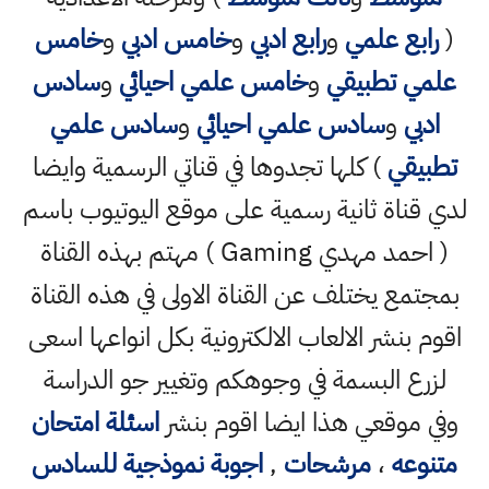
(
رابع علمي
و
رابع ادبي
و
خامس ادبي
و
خامس
علمي تطبيقي
و
خامس علمي احيائي
و
سادس
ادبي
و
سادس علمي احيائي
و
سادس علمي
تطبيقي
) كلها تجدوها في قناتي الرسمية وايضا
لدي قناة ثانية رسمية على موقع اليوتيوب باسم
( احمد مهدي Gaming ) مهتم بهذه القناة
بمجتمع يختلف عن القناة الاولى في هذه القناة
اقوم بنشر الالعاب الالكترونية بكل انواعها اسعى
لزرع البسمة في وجوهكم وتغيير جو الدراسة
وفي موقعي هذا ايضا اقوم بنشر
اسئلة امتحان
متنوعه
،
مرشحات
,
اجوبة نموذجية للسادس