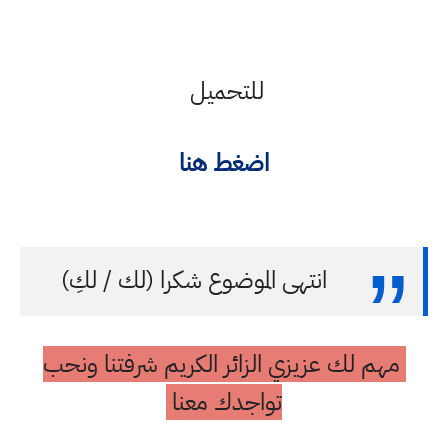
للتحميل
اضغط هنا
انتهى الموضوع شكرا (لك / لكِ)
مهم لك عزيزي الزائر الكريم شرفتنا ونحب
تواجدك معنا