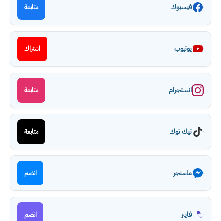
فيسبوك
متابعة
يوتيوب
اشتراك
انستجرام
متابعة
تيك توك
متابعة
ماسنجر
انضم
فايبر
انضم