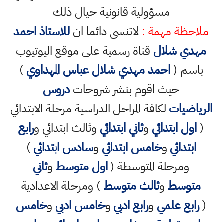
مسؤولية قانونية حيال ذلك
ملاحظة مهمة :
لاتنسى دائما ان
للاستاذ احمد
مهدي شلال
قناة رسمية على موقع اليوتيوب
باسم (
احمد مهدي شلال عباس المهداوي
)
حيث اقوم بنشر شروحات
دروس
الرياضيات
لكافة المراحل الدراسية مرحلة الابتدائي
(
اول ابتدائي
و
ثاني ابتدائي
وثالث ابتدائي و
رابع
ابتدائي
و
خامس ابتدائي
و
سادس ابتدائي
)
ومرحلة المتوسطة (
اول متوسط
و
ثاني
متوسط
و
ثالث متوسط
) ومرحلة الاعدادية
(
رابع علمي
و
رابع ادبي
و
خامس ادبي
و
خامس