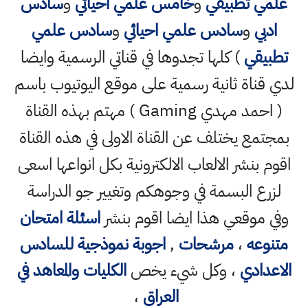
علمي تطبيقي
و
خامس علمي احيائي
و
سادس
ادبي
و
سادس علمي احيائي
و
سادس علمي
تطبيقي
) كلها تجدوها في قناتي الرسمية وايضا
لدي قناة ثانية رسمية على موقع اليوتيوب باسم
( احمد مهدي Gaming ) مهتم بهذه القناة
بمجتمع يختلف عن القناة الاولى في هذه القناة
اقوم بنشر الالعاب الالكترونية بكل انواعها اسعى
لزرع البسمة في وجوهكم وتغيير جو الدراسة
وفي موقعي هذا ايضا اقوم بنشر
اسئلة امتحان
متنوعه
،
مرشحات
,
اجوبة نموذجية للسادس
الاعدادي
، وكل شيء يخص
الكليات والمعاهد في
العراق
،