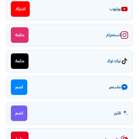
يوتيوب
اشتراك
انستجرام
متابعة
تيك توك
متابعة
ماسنجر
انضم
فايبر
انضم