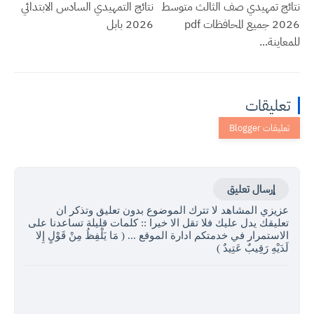
نتائج تمهيدي صف الثالث متوسط
نتائج التمهيدي السادس الابتدائي
2026 جميع المحافظات pdf
2026 بابل
للمعاينة...
تعليقات
إرسال تعليق
عزيزي المشاهد لا تترك الموضوع بدون تعليق وتذكر ان
تعليقك يدل عليك فلا تقل الا خيرا :: كلمات قليلة تساعدنا على
الاستمرار في خدمتكم ادارة الموقع ... ( مَا يَلْفِظُ مِنْ قَوْلٍ إِلا
لَدَيْهِ رَقِيبٌ عَتِيدٌ )