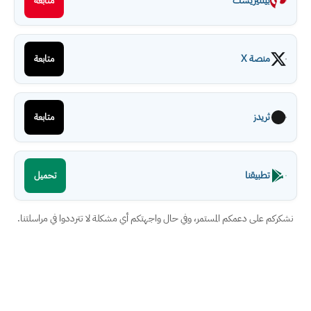
بينتيريست
متابعة
منصة X
متابعة
ثريدز
متابعة
تطبيقنا
تحميل
نشكركم على دعمكم المستمر، وفي حال واجهتكم أي مشكلة لا تترددوا في مراسلتنا.