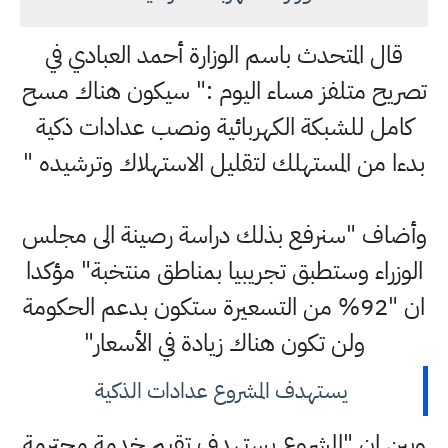
قال المتحدث باسم الوزارة أحمد العبادي في
تصريح متلفز مساء اليوم :" سيكون هناك مسح
كامل للشبكة الكهربائية ونصب عدادات ذكية
بدءا من المستهلك لتقليل الاستهلاك وترشيده "
وأضاف "سنرفع بذلك دراسة رصينة الى مجلس
الوزراء وستطبق تجريبيا بمناطق منتخبة" مؤكدا
ان "92% من التسعيرة ستكون بدعم الحكومة
ولن تكون هناك زيادة في الأسعار"
يستهدف المشروع عدادات الذكية
وبين ان "المشروع يستهدف تقيم خدمة محترمة