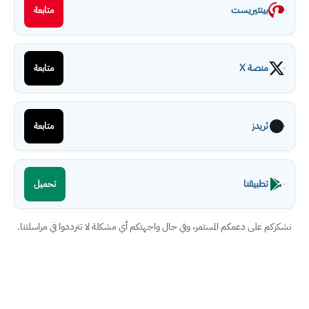
بينتيريست
متابعة
منصة X
متابعة
ثريدز
متابعة
تطبيقنا
تحميل
نشكركم على دعمكم المستمر، وفي حال واجهتكم أي مشكلة لا تترددوا في مراسلتنا.