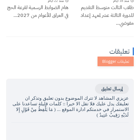
منذ 18 أيام
منذ 22 أيام
طلاب الثالث متوسط التقديم
هام الضوابط الرسمية لقرعة الحج
للدورة الثالثة عشر لمعهد إعداد
في العراق للأعوام من 2027...
مفوضي...
تعليقات
إرسال تعليق
عزيزي المشاهد لا تترك الموضوع بدون تعليق وتذكر ان
تعليقك يدل عليك فلا تقل الا خيرا :: كلمات قليلة تساعدنا على
الاستمرار في خدمتكم ادارة الموقع ... ( مَا يَلْفِظُ مِنْ قَوْلٍ إِلا
لَدَيْهِ رَقِيبٌ عَتِيدٌ )