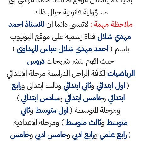
مسؤولية قانونية حيال ذلك
ملاحظة مهمة :
لاتنسى دائما ان
للاستاذ احمد
مهدي شلال
قناة رسمية على موقع اليوتيوب
باسم (
احمد مهدي شلال عباس المهداوي
)
حيث اقوم بنشر شروحات
دروس
الرياضيات
لكافة المراحل الدراسية مرحلة الابتدائي
(
اول ابتدائي
و
ثاني ابتدائي
وثالث ابتدائي و
رابع
ابتدائي
و
خامس ابتدائي
و
سادس ابتدائي
)
ومرحلة المتوسطة (
اول متوسط
و
ثاني
متوسط
و
ثالث متوسط
) ومرحلة الاعدادية
(
رابع علمي
و
رابع ادبي
و
خامس ادبي
و
خامس