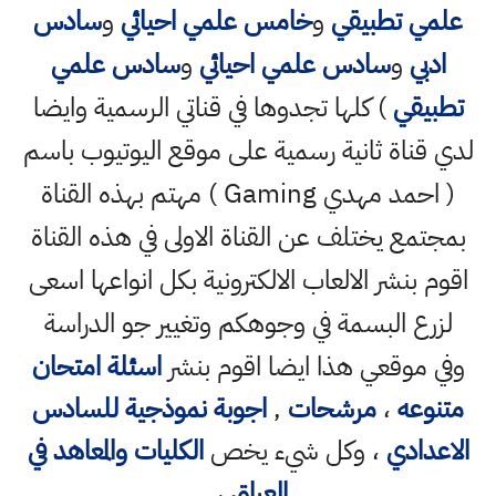
علمي تطبيقي
و
خامس علمي احيائي
و
سادس
ادبي
و
سادس علمي احيائي
و
سادس علمي
تطبيقي
) كلها تجدوها في قناتي الرسمية وايضا
لدي قناة ثانية رسمية على موقع اليوتيوب باسم
( احمد مهدي Gaming ) مهتم بهذه القناة
بمجتمع يختلف عن القناة الاولى في هذه القناة
اقوم بنشر الالعاب الالكترونية بكل انواعها اسعى
لزرع البسمة في وجوهكم وتغيير جو الدراسة
وفي موقعي هذا ايضا اقوم بنشر
اسئلة امتحان
متنوعه
،
مرشحات
,
اجوبة نموذجية للسادس
الاعدادي
، وكل شيء يخص
الكليات والمعاهد في
العراق
،