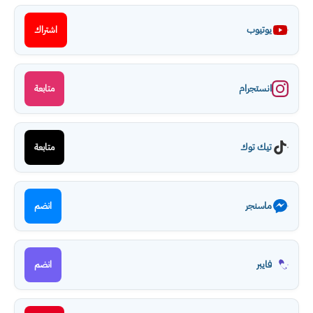
يوتيوب
اشتراك
انستجرام
متابعة
تيك توك
متابعة
ماسنجر
انضم
فايبر
انضم