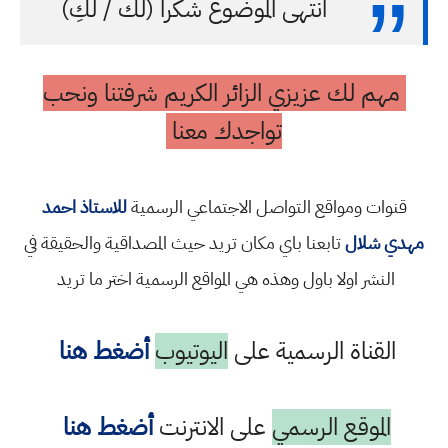
انتهى الموضوع شكرا (لك / لكِ)
مهم لك عزيزي الزائر الكريم شرفتنا ونحب
تواجدك معنا
قنوات ومواقع التواصل الاجتماعي الرسمية
للاستاذ احمد
مهدي شلال
تابعنا باي مكان تريد حيث المصداقية والحقيقة في
النشر اولا باول وهذه هي المواقع الرسمية اختر ما تريد
القناة الرسمية على
اليوتيوب
أضغط هنا
الموقع الرسمي
على الانترنت
أضغط هنا