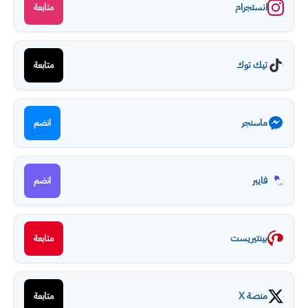
انستجرام
متابعة
تيك توك
متابعة
ماسنجر
انضم
فايبر
انضم
بينتيريست
متابعة
منصة X
متابعة