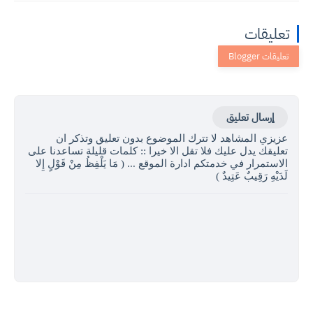
تعليقات
إرسال تعليق
عزيزي المشاهد لا تترك الموضوع بدون تعليق وتذكر ان
تعليقك يدل عليك فلا تقل الا خيرا :: كلمات قليلة تساعدنا على
الاستمرار في خدمتكم ادارة الموقع ... ( مَا يَلْفِظُ مِنْ قَوْلٍ إِلا
لَدَيْهِ رَقِيبٌ عَتِيدٌ )