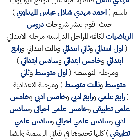
مهدي شلال
قناة رسمية على موقع اليوتيوب
باسم (
احمد مهدي شلال عباس المهداوي
)
حيث اقوم بنشر شروحات
دروس
الرياضيات
لكافة المراحل الدراسية مرحلة الابتدائي
(
اول ابتدائي
و
ثاني ابتدائي
وثالث ابتدائي و
رابع
ابتدائي
و
خامس ابتدائي
و
سادس ابتدائي
)
ومرحلة المتوسطة (
اول متوسط
و
ثاني
متوسط
و
ثالث متوسط
) ومرحلة الاعدادية
(
رابع علمي
و
رابع ادبي
و
خامس ادبي
و
خامس
علمي تطبيقي
و
خامس علمي احيائي
و
سادس
ادبي
و
سادس علمي احيائي
و
سادس علمي
تطبيقي
) كلها تجدوها في قناتي الرسمية وايضا