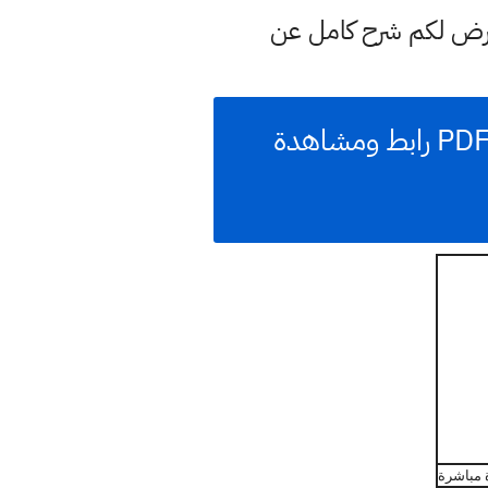
عرض لكم شرح كامل عن
ملزمة انكليزي صف ثاني ابتدائي 2022 نسخة pdf جاهزة للتحميل PDF رابط ومشاهدة