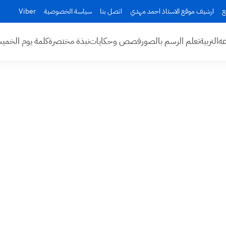
ع
ارشيف موقع الاستاذ احمد مهدي
اتصل بنا
سياسة الخصوصية
Viber
عه
التربية
تعلم الرسم بالصور
قصص وحكايات
نبذة مختصرة
كلمة يوم الخم