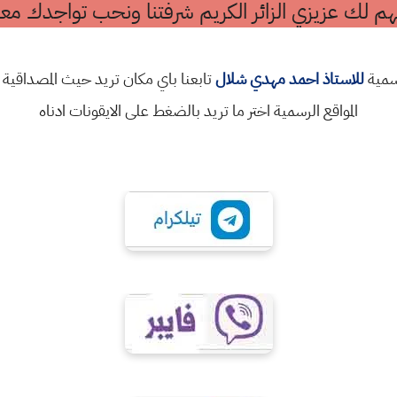
م لك عزيزي الزائر الكريم شرفتنا ونحب تواجدك معن
رسمية
للاستاذ احمد مهدي شلال
تابعنا باي مكان تريد حيث المصداقية 
المواقع الرسمية اختر ما تريد بالضغط على الايقونات ادناه