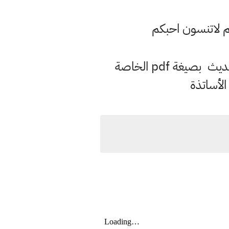
م لاتنسون احبكم
تستطيع في الموقع تحميل كل ملازم الصفوف الدراسية في العراق وفق المنهاج الحديث بصيغة pdf الخاصة
الأساتذة