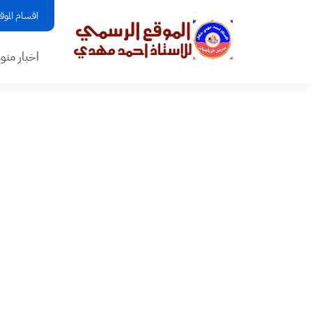
اقسام الموق
اخبار منو