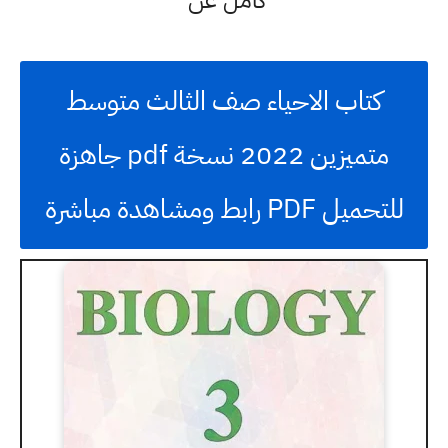
كامل عن
كتاب الاحياء صف الثالث متوسط
متميزين 2022 نسخة pdf جاهزة
للتحميل PDF رابط ومشاهدة مباشرة