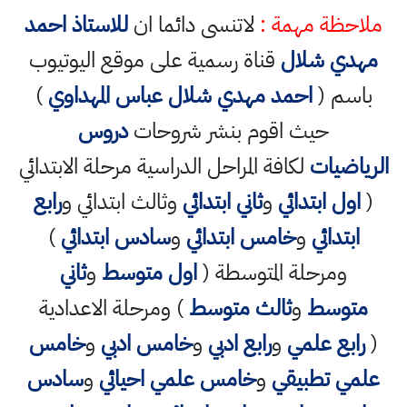
ملاحظة مهمة :
لاتنسى دائما ان
للاستاذ احمد
مهدي شلال
قناة رسمية على موقع اليوتيوب
باسم (
احمد مهدي شلال عباس المهداوي
)
حيث اقوم بنشر شروحات
دروس
الرياضيات
لكافة المراحل الدراسية مرحلة الابتدائي
(
اول ابتدائي
و
ثاني ابتدائي
وثالث ابتدائي و
رابع
ابتدائي
و
خامس ابتدائي
و
سادس ابتدائي
)
ومرحلة المتوسطة (
اول متوسط
و
ثاني
متوسط
و
ثالث متوسط
) ومرحلة الاعدادية
(
رابع علمي
و
رابع ادبي
و
خامس ادبي
و
خامس
علمي تطبيقي
و
خامس علمي احيائي
و
سادس