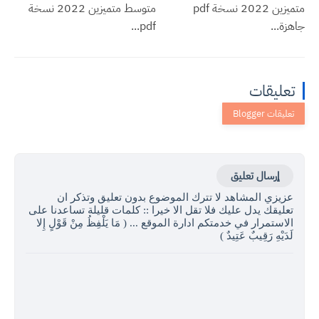
متميزين 2022 نسخة pdf
متوسط متميزين 2022 نسخة
جاهزة...
pdf...
تعليقات
إرسال تعليق
عزيزي المشاهد لا تترك الموضوع بدون تعليق وتذكر ان
تعليقك يدل عليك فلا تقل الا خيرا :: كلمات قليلة تساعدنا على
الاستمرار في خدمتكم ادارة الموقع ... ( مَا يَلْفِظُ مِنْ قَوْلٍ إِلا
لَدَيْهِ رَقِيبٌ عَتِيدٌ )