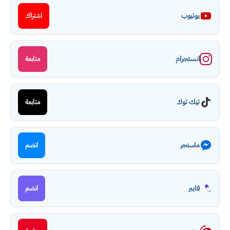
يوتيوب
اشتراك
انستجرام
متابعة
تيك توك
متابعة
ماسنجر
انضم
فايبر
انضم