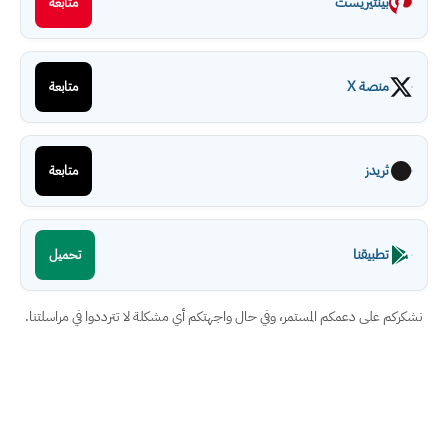
بينتيريست
متابعة
منصة X
متابعة
ثريدز
متابعة
تطبيقنا
تحميل
نشكركم على دعمكم المستمر، وفي حال واجهتكم أي مشكلة لا تترددوا في مراسلتنا.