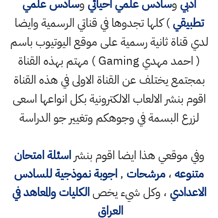
ادبي
و
سادس علمي احيائي
و
سادس علمي
تطبيقي
) كلها تجدوها في قناتي الرسمية وايضا
لدي قناة ثانية رسمية على موقع اليوتيوب باسم
( احمد مهدي Gaming ) مهتم بهذه القناة
بمجتمع يختلف عن القناة الاولى في هذه القناة
اقوم بنشر الالعاب الالكترونية بكل انواعها اسعى
لزرع البسمة في وجوهكم وتغيير جو الدراسة
وفي موقعي هذا ايضا اقوم بنشر
اسئلة امتحان
متنوعه
،
مرشحات
,
اجوبة نموذجية للسادس
الاعدادي
، وكل شيء يخص
الكليات والمعاهد في
العراق