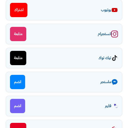
يوتيوب
اشتراك
انستجرام
متابعة
تيك توك
متابعة
ماسنجر
انضم
فايبر
انضم