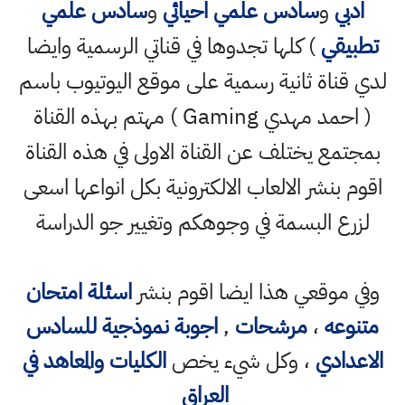
ادبي
و
سادس علمي احيائي
و
سادس علمي
تطبيقي
) كلها تجدوها في قناتي الرسمية وايضا
لدي قناة ثانية رسمية على موقع اليوتيوب باسم
( احمد مهدي Gaming ) مهتم بهذه القناة
بمجتمع يختلف عن القناة الاولى في هذه القناة
اقوم بنشر الالعاب الالكترونية بكل انواعها اسعى
لزرع البسمة في وجوهكم وتغيير جو الدراسة
وفي موقعي هذا ايضا اقوم بنشر
اسئلة امتحان
متنوعه
،
مرشحات
,
اجوبة نموذجية للسادس
الاعدادي
، وكل شيء يخص
الكليات والمعاهد في
العراق