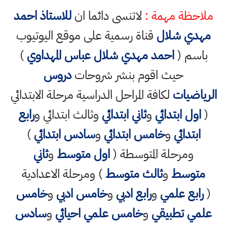
ملاحظة مهمة :
لاتنسى دائما ان
للاستاذ احمد
مهدي شلال
قناة رسمية على موقع اليوتيوب
باسم (
احمد مهدي شلال عباس المهداوي
)
حيث اقوم بنشر شروحات
دروس
الرياضيات
لكافة المراحل الدراسية مرحلة الابتدائي
(
اول ابتدائي
و
ثاني ابتدائي
وثالث ابتدائي و
رابع
ابتدائي
و
خامس ابتدائي
و
سادس ابتدائي
)
ومرحلة المتوسطة (
اول متوسط
و
ثاني
متوسط
و
ثالث متوسط
) ومرحلة الاعدادية
(
رابع علمي
و
رابع ادبي
و
خامس ادبي
و
خامس
علمي تطبيقي
و
خامس علمي احيائي
و
سادس