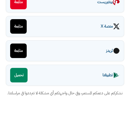
بينتيريست
متابعة
منصة X
متابعة
ثريدز
متابعة
تطبيقنا
تحميل
نشكركم على دعمكم المستمر، وفي حال واجهتكم أي مشكلة لا تترددوا في مراسلتنا.