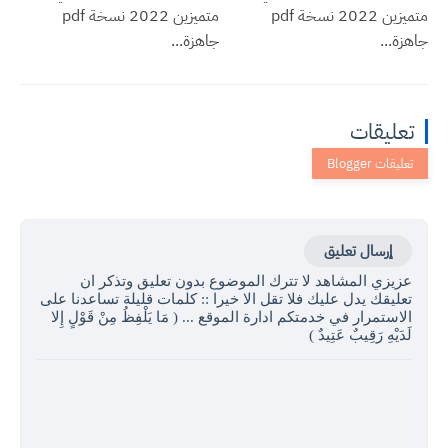
متميزين 2022 نسخة pdf
متميزين 2022 نسخة pdf
جاهزة...
جاهزة...
تعليقات
إرسال تعليق
عزيزي المشاهد لا تترك الموضوع بدون تعليق وتذكر ان
تعليقك يدل عليك فلا تقل الا خيرا :: كلمات قليلة تساعدنا على
الاستمرار في خدمتكم ادارة الموقع ... ( مَا يَلْفِظُ مِنْ قَوْلٍ إِلا
لَدَيْهِ رَقِيبٌ عَتِيدٌ )