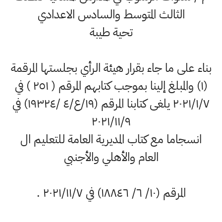
الثالث المتوسط والسادس الاعدادي
تحية طيبة
بناء على ما جاء بقرار هيئة الرأي بجلستها المرقمة
(۱) والمبلغ إلينا بموجب كتابهم المرقم ( ٢٥١ ) في
۲۰۲۱/١/۷ يلغى كتابنا المرقم (١٩/ع/٤ /١٩٣٢٤) في
۲۰۲۱/۱۱/۹
انسجاما مع كتاب المديرية العامة للتعليم ال
العام والأهلي والأجنبي
المرقم (١٠/ ٦/ ١٨٨٤٦) في ۲۰۲۱/۱۱/۷ .