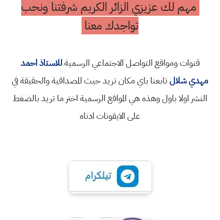
مهم لك عزيزي الزائر الكريم شرفتنا ونحب
تواجدك معنا
قنوات ومواقع التواصل الاجتماعي الرسمية
للاستاذ احمد
مهدي شلال
تابعنا باي مكان تريد حيث المصداقية والحقيقة في
النشر اولا باول وهذه هي المواقع الرسمية اختر ما تريد بالضغط
على الايقونات ادناه