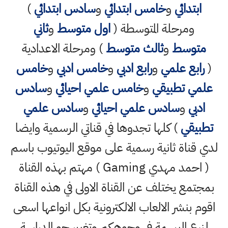
ابتدائي
و
خامس ابتدائي
و
سادس ابتدائي
)
ومرحلة المتوسطة (
اول متوسط
و
ثاني
متوسط
و
ثالث متوسط
) ومرحلة الاعدادية
(
رابع علمي
و
رابع ادبي
و
خامس ادبي
و
خامس
علمي تطبيقي
و
خامس علمي احيائي
و
سادس
ادبي
و
سادس علمي احيائي
و
سادس علمي
تطبيقي
) كلها تجدوها في قناتي الرسمية وايضا
لدي قناة ثانية رسمية على موقع اليوتيوب باسم
( احمد مهدي Gaming ) مهتم بهذه القناة
بمجتمع يختلف عن القناة الاولى في هذه القناة
اقوم بنشر الالعاب الالكترونية بكل انواعها اسعى
لزرع البسمة في وجوهكم وتغيير جو الدراسة