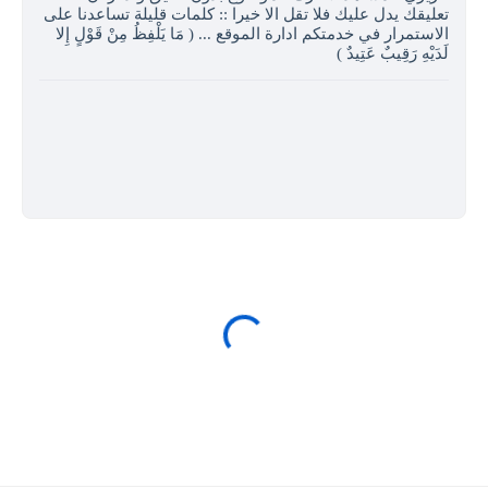
تعليقك يدل عليك فلا تقل الا خيرا :: كلمات قليلة تساعدنا على
الاستمرار في خدمتكم ادارة الموقع ... ( مَا يَلْفِظُ مِنْ قَوْلٍ إِلا
لَدَيْهِ رَقِيبٌ عَتِيدٌ )