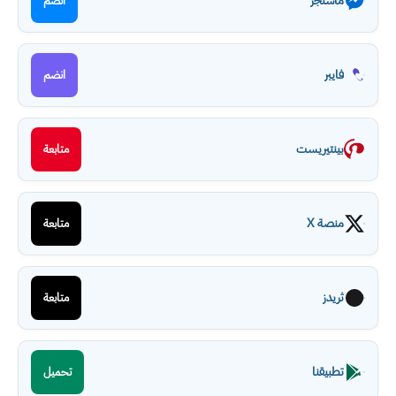
ماسنجر
انضم
فايبر
انضم
بينتيريست
متابعة
منصة X
متابعة
ثريدز
متابعة
تطبيقنا
تحميل