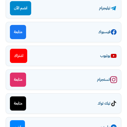
تيليجرام
انضم الآن
فيسبوك
متابعة
يوتيوب
اشتراك
انستجرام
متابعة
تيك توك
متابعة