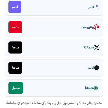
فايبر
انضم
بينتيريست
متابعة
منصة X
متابعة
ثريدز
متابعة
تطبيقنا
تحميل
نشكركم على دعمكم المستمر، وفي حال واجهتكم أي مشكلة لا تترددوا في مراسلتنا.