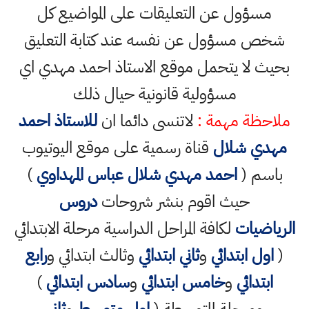
مسؤول عن التعليقات على المواضيع كل
شخص مسؤول عن نفسه عند كتابة التعليق
بحيث لا يتحمل موقع الاستاذ احمد مهدي اي
مسؤولية قانونية حيال ذلك
ملاحظة مهمة :
لاتنسى دائما ان
للاستاذ احمد
مهدي شلال
قناة رسمية على موقع اليوتيوب
باسم (
احمد مهدي شلال عباس المهداوي
)
حيث اقوم بنشر شروحات
دروس
الرياضيات
لكافة المراحل الدراسية مرحلة الابتدائي
(
اول ابتدائي
و
ثاني ابتدائي
وثالث ابتدائي و
رابع
ابتدائي
و
خامس ابتدائي
و
سادس ابتدائي
)