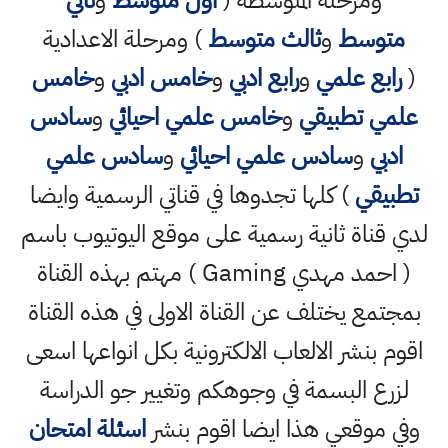
ومرحلة المتوسطة (
اول متوسط
و
ثاني
متوسط
و
ثالث متوسط
) ومرحلة الاعدادية
(
رابع علمي
و
رابع ادبي
و
خامس ادبي
و
خامس
علمي تطبيقي
و
خامس علمي احيائي
و
سادس
ادبي
و
سادس علمي احيائي
و
سادس علمي
تطبيقي
) كلها تجدوها في قناتي الرسمية وايضا
لدي قناة ثانية رسمية على موقع اليوتيوب باسم
( احمد مهدي Gaming ) مهتم بهذه القناة
بمجتمع يختلف عن القناة الاولى في هذه القناة
اقوم بنشر الالعاب الالكترونية بكل انواعها اسعى
لزرع البسمة في وجوهكم وتغيير جو الدراسة
وفي موقعي هذا ايضا اقوم بنشر
اسئلة امتحان