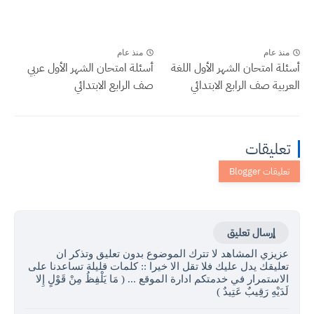
منذ عام
منذ عام
أسئلة امتحان الشهر الأول اللغة
أسئلة امتحان الشهر الأول عربي
العربية صف الرابع الابتدائي
صف الرابع الابتدائي
تعليقات
إرسال تعليق
عزيزي المشاهد لا تترك الموضوع بدون تعليق وتذكر ان
تعليقك يدل عليك فلا تقل الا خيرا :: كلمات قليلة تساعدنا على
الاستمرار في خدمتكم ادارة الموقع ... ( مَا يَلْفِظُ مِنْ قَوْلٍ إِلا
لَدَيْهِ رَقِيبٌ عَتِيدٌ )