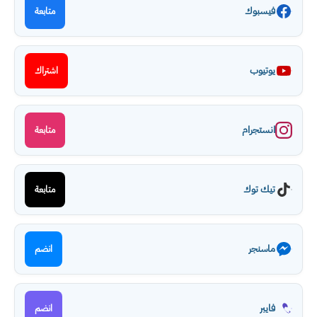
فيسبوك
متابعة
يوتيوب
اشتراك
انستجرام
متابعة
تيك توك
متابعة
ماسنجر
انضم
فايبر
انضم