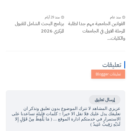
منذ عام
منذ 29 أيام
القوانين الجامعية مهم جدا لطلبة
برنامج البحث الشامل للقبول
المرحلة الاولى في الجامعات
المركزي 2026
والكليات...
تعليقات
إرسال تعليق
عزيزي المشاهد لا تترك الموضوع بدون تعليق وتذكر ان
تعليقك يدل عليك فلا تقل الا خيرا :: كلمات قليلة تساعدنا على
الاستمرار في خدمتكم ادارة الموقع ... ( مَا يَلْفِظُ مِنْ قَوْلٍ إِلا
لَدَيْهِ رَقِيبٌ عَتِيدٌ )