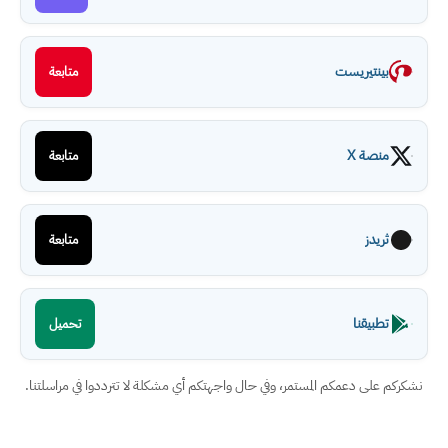
بينتيريست
متابعة
منصة X
متابعة
ثريدز
متابعة
تطبيقنا
تحميل
نشكركم على دعمكم المستمر، وفي حال واجهتكم أي مشكلة لا تترددوا في مراسلتنا.