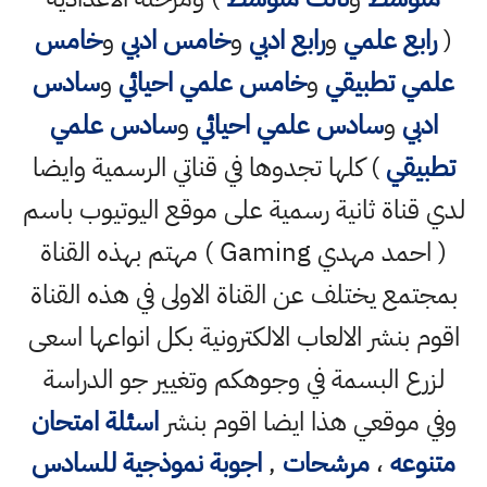
(
رابع علمي
و
رابع ادبي
و
خامس ادبي
و
خامس
علمي تطبيقي
و
خامس علمي احيائي
و
سادس
ادبي
و
سادس علمي احيائي
و
سادس علمي
تطبيقي
) كلها تجدوها في قناتي الرسمية وايضا
لدي قناة ثانية رسمية على موقع اليوتيوب باسم
( احمد مهدي Gaming ) مهتم بهذه القناة
بمجتمع يختلف عن القناة الاولى في هذه القناة
اقوم بنشر الالعاب الالكترونية بكل انواعها اسعى
لزرع البسمة في وجوهكم وتغيير جو الدراسة
وفي موقعي هذا ايضا اقوم بنشر
اسئلة امتحان
متنوعه
،
مرشحات
,
اجوبة نموذجية للسادس