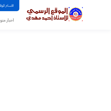
اقسام الموق
اخبار منو