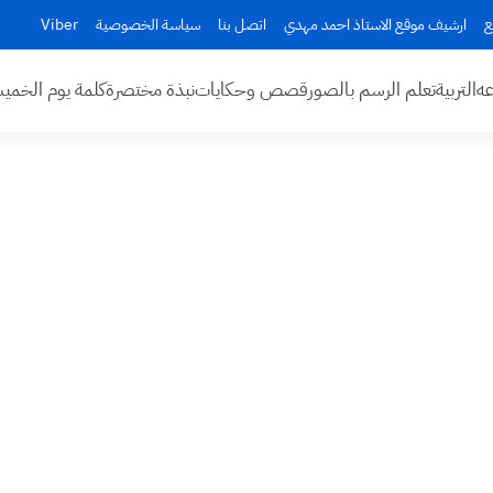
ع
ارشيف موقع الاستاذ احمد مهدي
اتصل بنا
سياسة الخصوصية
Viber
عه
التربية
تعلم الرسم بالصور
قصص وحكايات
نبذة مختصرة
كلمة يوم الخم