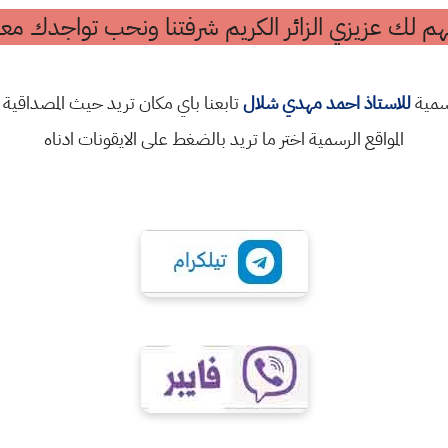
م لك عزيزي الزائر الكريم شرفتنا ونحب تواجدك معن
رسمية
للاستاذ احمد مهدي شلال
تابعنا باي مكان تريد حيث المصداقية 
المواقع الرسمية اختر ما تريد بالضغط على الايقونات ادناه