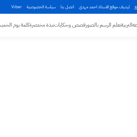
ع
ارشيف موقع الاستاذ احمد مهدي
اتصل بنا
سياسة الخصوصية
Viber
عه
التربية
تعلم الرسم بالصور
قصص وحكايات
نبذة مختصرة
كلمة يوم الخم