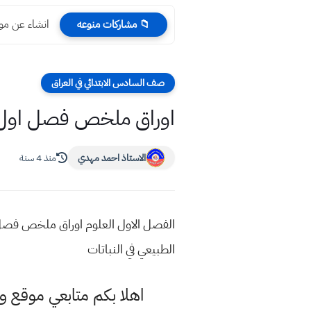
انشاء عن موض
📁 مشاركات منوعه
صف السادس الابتدائي في العراق
اوراق ملخص فصل اول عل
الاستاذ احمد مهدي
منذ 4 سنة
الطبيعي في النباتات
اهلا بكم متابعي موقع و