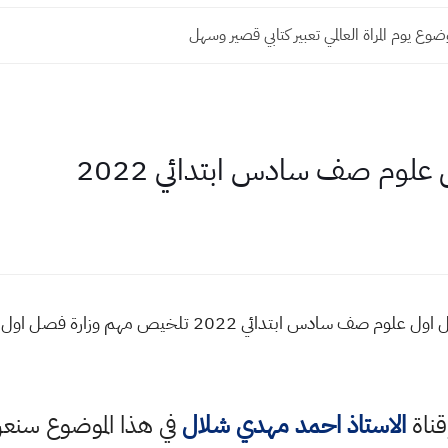
وع يوم المراة العالمي تعبير كتابي قصير وسهل
وم صف سادس ابتدائي 2022
الفصل الاول العلوم اوراق ملخص فصل اول علوم صف سادس ابت
قناة
الاستاذ احمد مهدي شلال
في هذا الموضوع سن