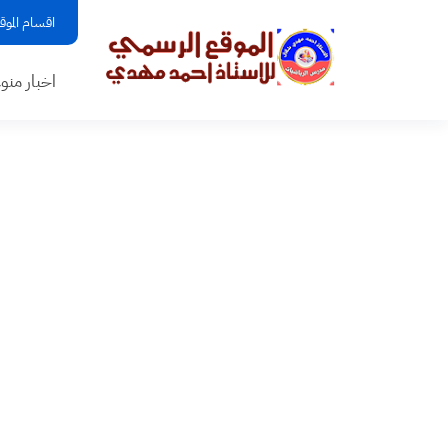
اقسام الموق
اخبار منو