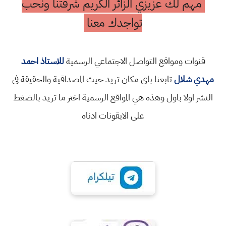
مهم لك عزيزي الزائر الكريم شرفتنا ونحب
تواجدك معنا
قنوات ومواقع التواصل الاجتماعي الرسمية
للاستاذ احمد
مهدي شلال
تابعنا باي مكان تريد حيث المصداقية والحقيقة في
النشر اولا باول وهذه هي المواقع الرسمية اختر ما تريد بالضغط
على الايقونات ادناه