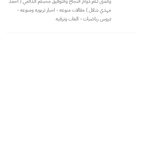
واتمنى لكم دوام النجاح والتوفيق محبكم الدائمي ( احمد
مهدي شلال ) مقالات منوعه - اخبار تربويه ومنوعه -
دروس رياضيات - العاب وترفيه