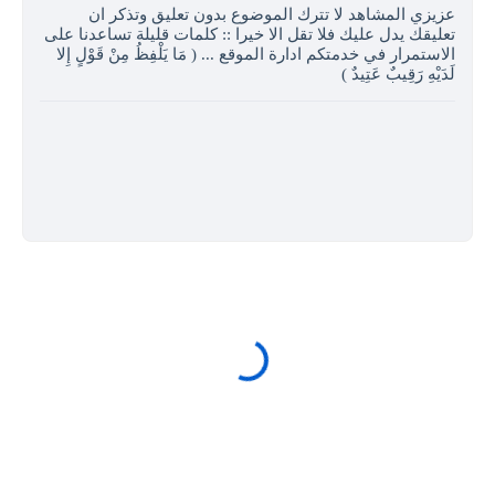
عزيزي المشاهد لا تترك الموضوع بدون تعليق وتذكر ان
تعليقك يدل عليك فلا تقل الا خيرا :: كلمات قليلة تساعدنا على
الاستمرار في خدمتكم ادارة الموقع ... ( مَا يَلْفِظُ مِنْ قَوْلٍ إِلا
لَدَيْهِ رَقِيبٌ عَتِيدٌ )