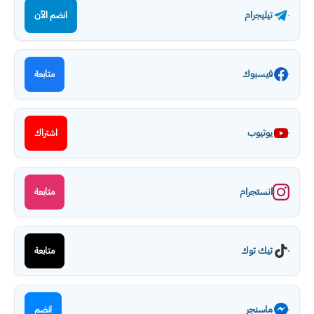
تيليجرام
انضم الآن
فيسبوك
متابعة
يوتيوب
اشتراك
انستجرام
متابعة
تيك توك
متابعة
ماسنجر
انضم