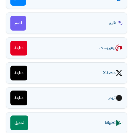
فايبر
انضم
بينتيريست
متابعة
منصة X
متابعة
ثريدز
متابعة
تطبيقنا
تحميل