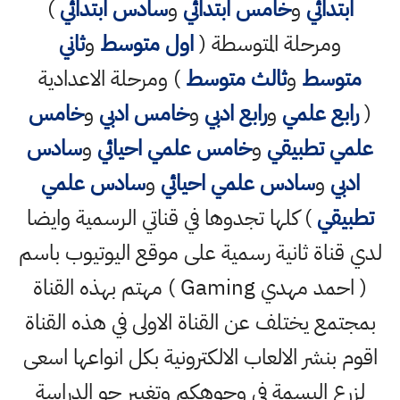
ابتدائي
و
خامس ابتدائي
و
سادس ابتدائي
)
ومرحلة المتوسطة (
اول متوسط
و
ثاني
متوسط
و
ثالث متوسط
) ومرحلة الاعدادية
(
رابع علمي
و
رابع ادبي
و
خامس ادبي
و
خامس
علمي تطبيقي
و
خامس علمي احيائي
و
سادس
ادبي
و
سادس علمي احيائي
و
سادس علمي
تطبيقي
) كلها تجدوها في قناتي الرسمية وايضا
لدي قناة ثانية رسمية على موقع اليوتيوب باسم
( احمد مهدي Gaming ) مهتم بهذه القناة
بمجتمع يختلف عن القناة الاولى في هذه القناة
اقوم بنشر الالعاب الالكترونية بكل انواعها اسعى
لزرع البسمة في وجوهكم وتغيير جو الدراسة