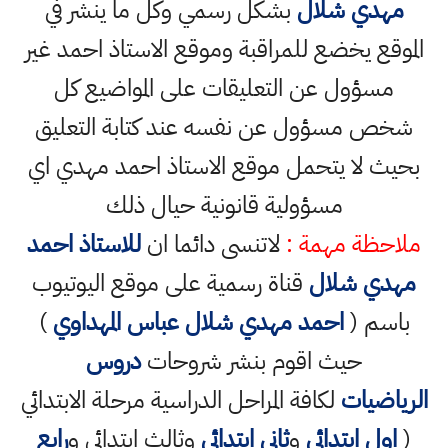
مهدي شلال
بشكل رسمي وكل ما ينشر في
الموقع يخضع للمراقبة وموقع الاستاذ احمد غير
مسؤول عن التعليقات على المواضيع كل
شخص مسؤول عن نفسه عند كتابة التعليق
بحيث لا يتحمل موقع الاستاذ احمد مهدي اي
مسؤولية قانونية حيال ذلك
ملاحظة مهمة :
لاتنسى دائما ان
للاستاذ احمد
مهدي شلال
قناة رسمية على موقع اليوتيوب
باسم (
احمد مهدي شلال عباس المهداوي
)
حيث اقوم بنشر شروحات
دروس
الرياضيات
لكافة المراحل الدراسية مرحلة الابتدائي
(
اول ابتدائي
و
ثاني ابتدائي
وثالث ابتدائي و
رابع