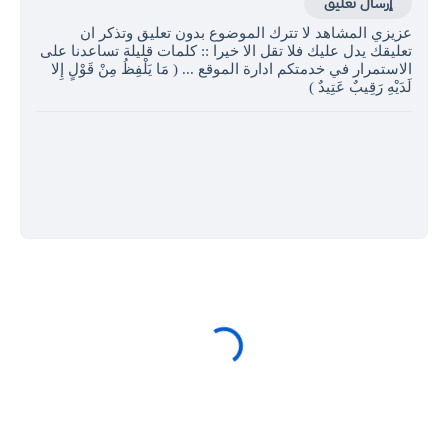
إرسال تعليق
عزيزي المشاهد لا تترك الموضوع بدون تعليق وتذكر ان
تعليقك يدل عليك فلا تقل الا خيرا :: كلمات قليلة تساعدنا على
الاستمرار في خدمتكم ادارة الموقع ... ( مَا يَلْفِظُ مِنْ قَوْلٍ إِلا
لَدَيْهِ رَقِيبٌ عَتِيدٌ )