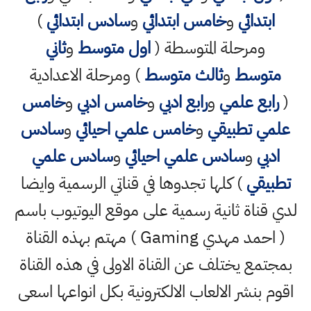
ابتدائي
و
خامس ابتدائي
و
سادس ابتدائي
)
ومرحلة المتوسطة (
اول متوسط
و
ثاني
متوسط
و
ثالث متوسط
) ومرحلة الاعدادية
(
رابع علمي
و
رابع ادبي
و
خامس ادبي
و
خامس
علمي تطبيقي
و
خامس علمي احيائي
و
سادس
ادبي
و
سادس علمي احيائي
و
سادس علمي
تطبيقي
) كلها تجدوها في قناتي الرسمية وايضا
لدي قناة ثانية رسمية على موقع اليوتيوب باسم
( احمد مهدي Gaming ) مهتم بهذه القناة
بمجتمع يختلف عن القناة الاولى في هذه القناة
اقوم بنشر الالعاب الالكترونية بكل انواعها اسعى