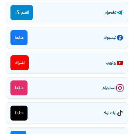
تيليجرام
انضم الآن
فيسبوك
متابعة
يوتيوب
اشتراك
انستجرام
متابعة
تيك توك
متابعة