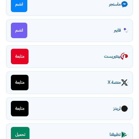
ماسنجر
انضم
فايبر
انضم
بينتيريست
متابعة
منصة X
متابعة
ثريدز
متابعة
تطبيقنا
تحميل