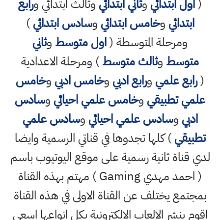
(
اول ابتدائي
و
ثاني ابتدائي
وثالث ابتدائي و
رابع
ابتدائي
و
خامس ابتدائي
و
سادس ابتدائي
)
ومرحلة المتوسطة (
اول متوسط
و
ثاني
متوسط
و
ثالث متوسط
) ومرحلة الاعدادية
(
رابع علمي
و
رابع ادبي
و
خامس ادبي
و
خامس
علمي تطبيقي
و
خامس علمي احيائي
و
سادس
ادبي
و
سادس علمي احيائي
و
سادس علمي
تطبيقي
) كلها تجدوها في قناتي الرسمية وايضا
لدي قناة ثانية رسمية على موقع اليوتيوب باسم
( احمد مهدي Gaming ) مهتم بهذه القناة
بمجتمع يختلف عن القناة الاولى في هذه القناة
اقوم بنشر الالعاب الالكترونية بكل انواعها اسعى