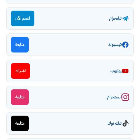
تيليجرام
انضم الآن
فيسبوك
متابعة
يوتيوب
اشتراك
انستجرام
متابعة
تيك توك
متابعة