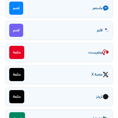
ماسنجر
انضم
فايبر
انضم
بينتيريست
متابعة
منصة X
متابعة
ثريدز
متابعة