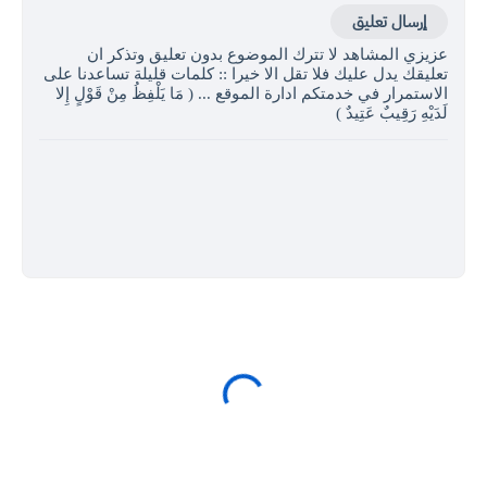
إرسال تعليق
عزيزي المشاهد لا تترك الموضوع بدون تعليق وتذكر ان
تعليقك يدل عليك فلا تقل الا خيرا :: كلمات قليلة تساعدنا على
الاستمرار في خدمتكم ادارة الموقع ... ( مَا يَلْفِظُ مِنْ قَوْلٍ إِلا
لَدَيْهِ رَقِيبٌ عَتِيدٌ )