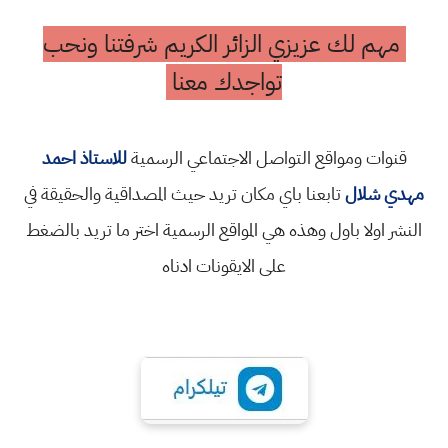
مهم لك عزيزي الزائر الكريم شرفتنا ونحب
تواجدك معنا
قنوات ومواقع التواصل الاجتماعي الرسمية
للاستاذ احمد
مهدي شلال
تابعنا باي مكان تريد حيث المصداقية والحقيقة في
النشر اولا باول وهذه هي المواقع الرسمية اختر ما تريد بالضغط
على الايقونات ادناه