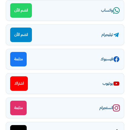
واتساب
انضم الآن
تيليجرام
انضم الآن
فيسبوك
متابعة
يوتيوب
اشتراك
انستجرام
متابعة