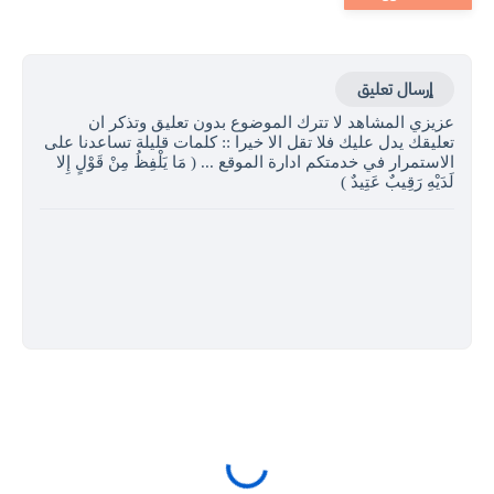
إرسال تعليق
عزيزي المشاهد لا تترك الموضوع بدون تعليق وتذكر ان
تعليقك يدل عليك فلا تقل الا خيرا :: كلمات قليلة تساعدنا على
الاستمرار في خدمتكم ادارة الموقع ... ( مَا يَلْفِظُ مِنْ قَوْلٍ إِلا
لَدَيْهِ رَقِيبٌ عَتِيدٌ )