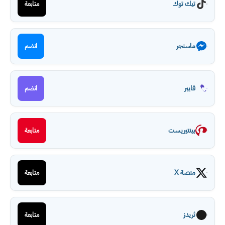
تيك توك
متابعة
ماسنجر
انضم
فايبر
انضم
بينتيريست
متابعة
منصة X
متابعة
ثريدز
متابعة