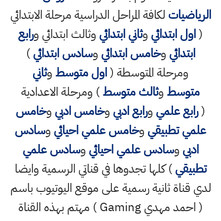
الرياضيات
لكافة المراحل الدراسية مرحلة الابتدائي
(
اول ابتدائي
و
ثاني ابتدائي
وثالث ابتدائي و
رابع
ابتدائي
و
خامس ابتدائي
و
سادس ابتدائي
)
ومرحلة المتوسطة (
اول متوسط
و
ثاني
متوسط
و
ثالث متوسط
) ومرحلة الاعدادية
(
رابع علمي
و
رابع ادبي
و
خامس ادبي
و
خامس
علمي تطبيقي
و
خامس علمي احيائي
و
سادس
ادبي
و
سادس علمي احيائي
و
سادس علمي
تطبيقي
) كلها تجدوها في قناتي الرسمية وايضا
لدي قناة ثانية رسمية على موقع اليوتيوب باسم
( احمد مهدي Gaming ) مهتم بهذه القناة