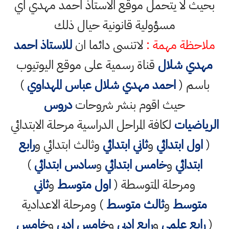
بحيث لا يتحمل موقع الاستاذ احمد مهدي اي
مسؤولية قانونية حيال ذلك
ملاحظة مهمة :
لاتنسى دائما ان
للاستاذ احمد
مهدي شلال
قناة رسمية على موقع اليوتيوب
باسم (
احمد مهدي شلال عباس المهداوي
)
حيث اقوم بنشر شروحات
دروس
الرياضيات
لكافة المراحل الدراسية مرحلة الابتدائي
(
اول ابتدائي
و
ثاني ابتدائي
وثالث ابتدائي و
رابع
ابتدائي
و
خامس ابتدائي
و
سادس ابتدائي
)
ومرحلة المتوسطة (
اول متوسط
و
ثاني
متوسط
و
ثالث متوسط
) ومرحلة الاعدادية
(
رابع علمي
و
رابع ادبي
و
خامس ادبي
و
خامس