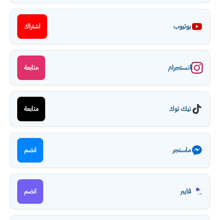
يوتيوب
اشتراك
انستجرام
متابعة
تيك توك
متابعة
ماسنجر
انضم
فايبر
انضم