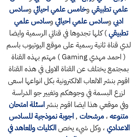
علمي تطبيقي
و
خامس علمي احيائي
و
سادس
ادبي
و
سادس علمي احيائي
و
سادس علمي
تطبيقي
) كلها تجدوها في قناتي الرسمية وايضا
لدي قناة ثانية رسمية على موقع اليوتيوب باسم
( احمد مهدي Gaming ) مهتم بهذه القناة
بمجتمع يختلف عن القناة الاولى في هذه القناة
اقوم بنشر الالعاب الالكترونية بكل انواعها اسعى
لزرع البسمة في وجوهكم وتغيير جو الدراسة
وفي موقعي هذا ايضا اقوم بنشر
اسئلة امتحان
متنوعه
،
مرشحات
,
اجوبة نموذجية للسادس
الاعدادي
، وكل شيء يخص
الكليات والمعاهد في