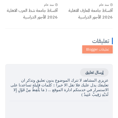
منذ عام
منذ عام
أقساط جامعة المعارف الاهلية
أقساط جامعة شط العرب الاهلية
2026 الأجور الدراسية
2026 الأجور الدراسية
تعليقات
إرسال تعليق
عزيزي المشاهد لا تترك الموضوع بدون تعليق وتذكر ان
تعليقك يدل عليك فلا تقل الا خيرا :: كلمات قليلة تساعدنا على
الاستمرار في خدمتكم ادارة الموقع ... ( مَا يَلْفِظُ مِنْ قَوْلٍ إِلا
لَدَيْهِ رَقِيبٌ عَتِيدٌ )