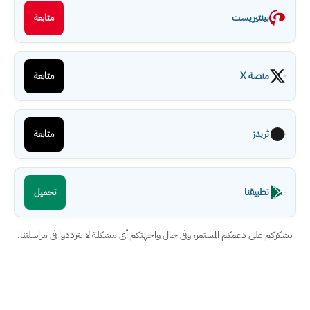
بينتيريست
متابعة
منصة X
متابعة
ثريدز
متابعة
تطبيقنا
تحميل
نشكركم على دعمكم المستمر، وفي حال واجهتكم أي مشكلة لا تترددوا في مراسلتنا.