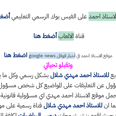
استاذ احمد
على الفيس بوك الرسمي التعليمي
أضغط
قناة
الالعاب
أضغط هنا
اضغط هنا
موقع الاستاذ احمد في
اخبار قوقل google
news
وتقبلو تحياتي
ابع
للاستاذ احمد مهدي شلال
بشكل رسمي وكل ما ينش
ؤول عن التعليقات على المواضيع كل شخص مسؤول ع
حمل موقع الاستاذ احمد مهدي اي مسؤولية قانونية
ما ان
للاستاذ احمد مهدي شلال
قناة رسمية على مو
حيث اقوم بنشر شروحات
دروس الرياضيات
لكافة الم