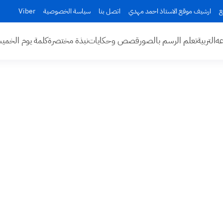
ع
ارشيف موقع الاستاذ احمد مهدي
اتصل بنا
سياسة الخصوصية
Viber
عه
التربية
تعلم الرسم بالصور
قصص وحكايات
نبذة مختصرة
كلمة يوم الخم