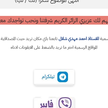
انتهى الموضوع شكرا (لك / لكِ)
م لك عزيزي الزائر الكريم شرفتنا ونحب تواجدك معن
رسمية
للاستاذ احمد مهدي شلال
تابعنا باي مكان تريد حيث المصداقية 
المواقع الرسمية اختر ما تريد بالضغط على الايقونات ادناه