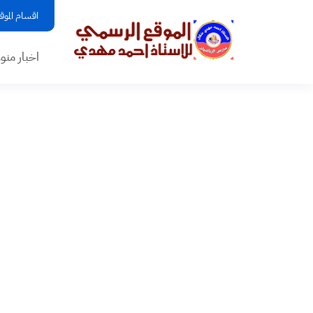
اقسام الموق
اخبار منو