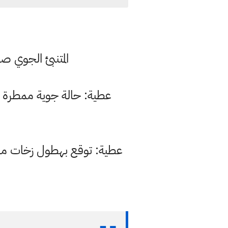
المتنبئ الجوي ص
عطية: حالة جوية ممطرة متو
عطية: توقع بهطول زخات من ال