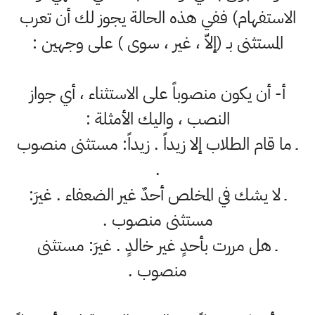
الاستفهام) ففي هذه الحالة يجوز لك أن تعرب
المستثنى بـ (إلاّ ، غير ، سوى ) على وجهين :
أ‌- أن يكون منصوباً على الاستثناء ، أي جواز
النصب ، واليك الأمثلة :
ـ ما قام الطلاب إلا زيداً . زيداً: مستثنى منصوب
.
ـ لا يشك في المخلص أحدٌ غير الضعفاء . غيرَ:
مستثنى منصوب .
ـ هل مررت بأحدٍ غير خالدٍ . غيرَ: مستثنى
منصوب .