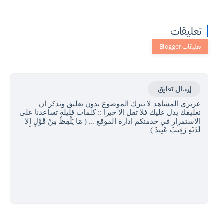
تعليقات
إرسال تعليق
عزيزي المشاهد لا تترك الموضوع بدون تعليق وتذكر ان
تعليقك يدل عليك فلا تقل الا خيرا :: كلمات قليلة تساعدنا على
الاستمرار في خدمتكم ادارة الموقع ... ( مَا يَلْفِظُ مِنْ قَوْلٍ إِلا
لَدَيْهِ رَقِيبٌ عَتِيدٌ )