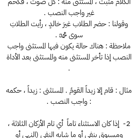
الكلام مثبت ، المستثنى منه : كل صوت ، فكحم
غير واجب النصب .
وقولنا : حضر الطلاب غيرَ خالدٍ ، رأيت الطلابَ
سوى محمدٍ .
ملاحظة : هناك حالة يكون فيها المستثنى واجب
النصب إذا تأخر المستثنى منه والمستثنى بعد الأداة
.
مثال : قام إلا زيداً القومُ . المستثنى : زيداً ، حكمه
: واجب النصب .
2- إذا كان الاستثناء تاماً أي تام الأركان الثلاثة ،
ومسبوق بنفي أو ما شابه النفي (النهي أو