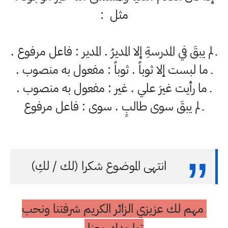
مثل :
ـ لم يبقَ في المدرسةِ إلا المديرُ . المدير : فاعل مرفوع .
ـ ما لبست إلا ثوباً . ثوباً : مفعول به منصوب .
ـ ما رأيت غيرَ علي . غير : مفعول به منصوب .
ـ لم يبقَ سوى طالبٍ . سوى : فاعل مرفوع
انتهى الموضوع شكرا (لك / لكِ)
مهم لك عزيزي الزائر الكريم شرفتنا ونحب