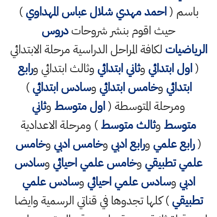
باسم (
احمد مهدي شلال عباس المهداوي
)
حيث اقوم بنشر شروحات
دروس
الرياضيات
لكافة المراحل الدراسية مرحلة الابتدائي
(
اول ابتدائي
و
ثاني ابتدائي
وثالث ابتدائي و
رابع
ابتدائي
و
خامس ابتدائي
و
سادس ابتدائي
)
ومرحلة المتوسطة (
اول متوسط
و
ثاني
متوسط
و
ثالث متوسط
) ومرحلة الاعدادية
(
رابع علمي
و
رابع ادبي
و
خامس ادبي
و
خامس
علمي تطبيقي
و
خامس علمي احيائي
و
سادس
ادبي
و
سادس علمي احيائي
و
سادس علمي
تطبيقي
) كلها تجدوها في قناتي الرسمية وايضا