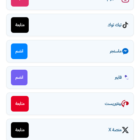
تيك توك
متابعة
ماسنجر
انضم
فايبر
انضم
بينتيريست
متابعة
منصة X
متابعة