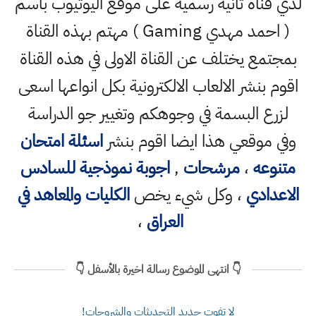
لدي قناة ثانية رسمية على موقع اليوتيوب باسم
( احمد مهدي Gaming ) مهتم بهذه القناة
بمجتمع يختلف عن القناة الاولى في هذه القناة
اقوم بنشر الالعاب الالكترونية بكل انواعها اسعى
لزرع البسمة في وجوهكم وتغيير جو الدراسة
وفي موقعي هذا ايضا اقوم بنشر
اسئلة امتحان
متنوعه
،
مرشحات
,
اجوبة نموذجية للسادس
الاعدادي
، وكل شيء يخص
الكليات والمعاهد في
العراق
،
👇 انتهى الموضوع رسالة اخيرة بالأسفل 👇
لا تفوت جديد التحديثات والشروحات!