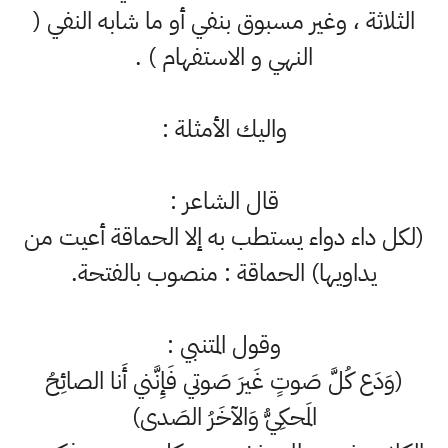
الثلاثة ، وغير مسبوق بنفي أو ما شابه النفي (
النهي و الاستفهام ) .
واليك الأمثلة :
قال الشاعر :
(لكل داء دواء يستطب به إلا الحماقة أعيت من
يداويها) الحماقة : منصوب بالفتحة.
وقول المتنبي :
(وَدَع كُلَّ صَوتٍ غَيرَ صَوتي فَإِنَّني أَنا الصائِحُ
المَحكِيُّ وَالآخَرُ الصَدى)