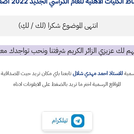
ط الكليات الاهلية للعام الدراسي الجديد 2022
اضغ
انتهى الموضوع شكرا (لك / لكِ)
م لك عزيزي الزائر الكريم شرفتنا ونحب تواجدك معن
رسمية
للاستاذ احمد مهدي شلال
تابعنا باي مكان تريد حيث المصداقية 
المواقع الرسمية اختر ما تريد بالضغط على الايقونات ادناه