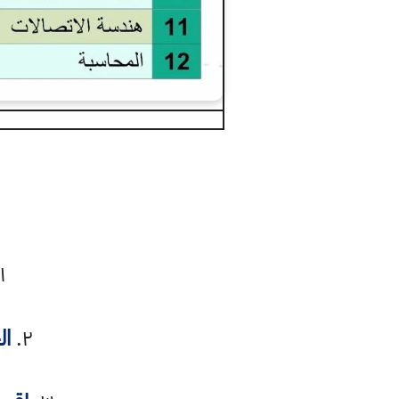
١.
٢.
ال