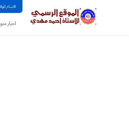
اقسام الموق
اخبار منو