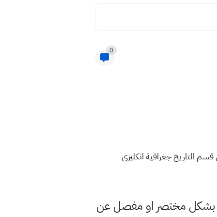
0
معة ٢٠٢٢ الاجور الدراسية صباحي مسائي قسم التاريخ جغرافية انكليزي
فحة بشكل مختصر او مفصل عن