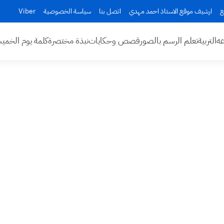
ع
ارشيف موقع الاستاذ احمد مهدي
اتصل بنا
سياسة الخصوصية
Viber
عه
التربية
تعلم الرسم بالصور
قصص وحكايات
نبذة مختصرة
كلمة يوم الخم