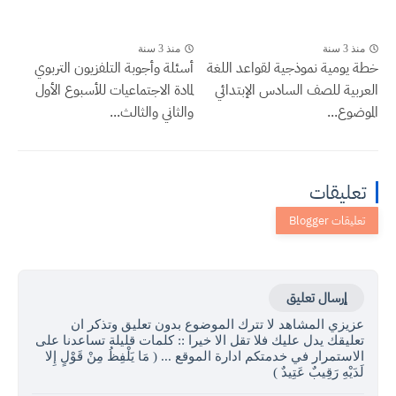
منذ 3 سنة
منذ 3 سنة
خطة يومية نموذجية لقواعد اللغة
أسئلة وأجوبة التلفزيون التربوي
العربية للصف السادس الإبتدائي
لمادة الاجتماعيات للأسبوع الأول
الموضوع...
والثاني والثالث...
تعليقات
إرسال تعليق
عزيزي المشاهد لا تترك الموضوع بدون تعليق وتذكر ان
تعليقك يدل عليك فلا تقل الا خيرا :: كلمات قليلة تساعدنا على
الاستمرار في خدمتكم ادارة الموقع ... ( مَا يَلْفِظُ مِنْ قَوْلٍ إِلا
لَدَيْهِ رَقِيبٌ عَتِيدٌ )