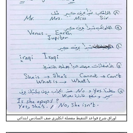
اوراق شرح قواعد التنقيط مفصلة انكليزي صف السادس ابتدائي