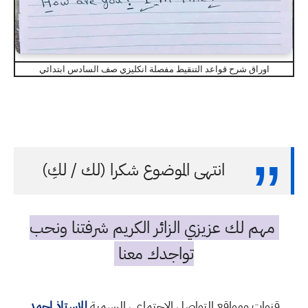
اوراق شرح قواعد التنقيط مفصلة انكليزي صف السادس ابتدائي
انتهى الموضوع شكرا (لك / لكِ)
مهم لك عزيزي الزائر الكريم شرفتنا ونحب
تواجدك معنا
قنوات ومواقع التواصل الاجتماعي الرسمية
للاستاذ احمد