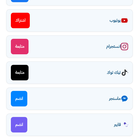
يوتيوب
اشتراك
انستجرام
متابعة
تيك توك
متابعة
ماسنجر
انضم
فايبر
انضم