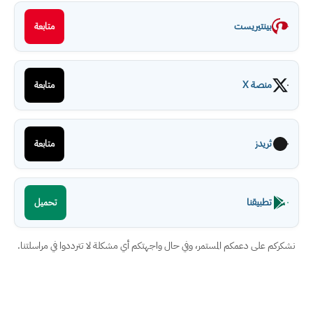
بينتيريست
متابعة
منصة X
متابعة
ثريدز
متابعة
تطبيقنا
تحميل
نشكركم على دعمكم المستمر، وفي حال واجهتكم أي مشكلة لا تترددوا في مراسلتنا.