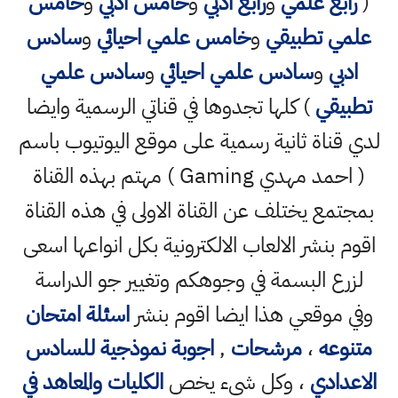
(
رابع علمي
و
رابع ادبي
و
خامس ادبي
و
خامس
علمي تطبيقي
و
خامس علمي احيائي
و
سادس
ادبي
و
سادس علمي احيائي
و
سادس علمي
تطبيقي
) كلها تجدوها في قناتي الرسمية وايضا
لدي قناة ثانية رسمية على موقع اليوتيوب باسم
( احمد مهدي Gaming ) مهتم بهذه القناة
بمجتمع يختلف عن القناة الاولى في هذه القناة
اقوم بنشر الالعاب الالكترونية بكل انواعها اسعى
لزرع البسمة في وجوهكم وتغيير جو الدراسة
وفي موقعي هذا ايضا اقوم بنشر
اسئلة امتحان
متنوعه
،
مرشحات
,
اجوبة نموذجية للسادس
الاعدادي
، وكل شيء يخص
الكليات والمعاهد في