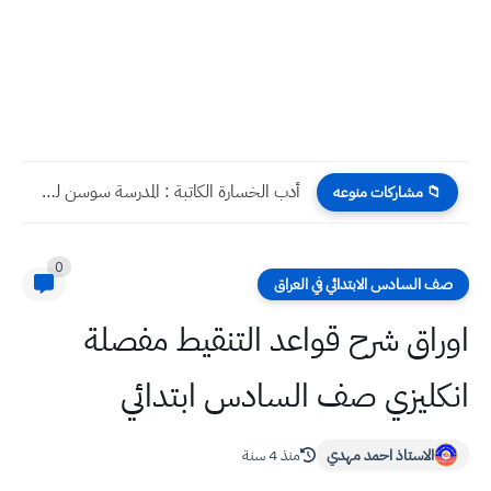
سندك بعد الله الكاتبة : المدرسة سوسن لطيف ثانوية المتميزين...
📁 مشاركات منوعه
0
صف السادس الابتدائي في العراق
اوراق شرح قواعد التنقيط مفصلة
انكليزي صف السادس ابتدائي
الاستاذ احمد مهدي
منذ 4 سنة