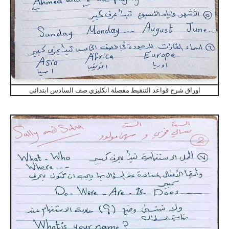
اوراق شرح قواعد التنقيط مفصلة انكليزي صف السادس ابتدائي