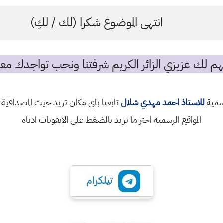
انتهى الموضوع شكرا (لك / لكِ)
م لك عزيزي الزائر الكريم شرفتنا ونحب تواجدك معن
رسمية
للاستاذ احمد مهدي شلال
تابعنا باي مكان تريد حيث المصداقية 
المواقع الرسمية اختر ما تريد بالضغط على الايقونات ادناه