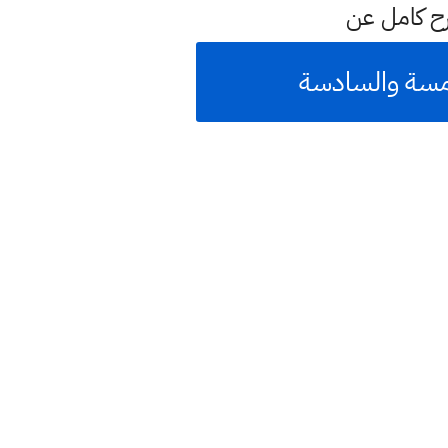
رح كامل عن
امسة والسادسة