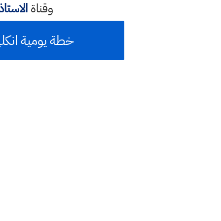
وقناة
الاستا
خطة يومية انكل