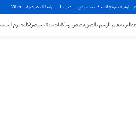
ع
ارشيف موقع الاستاذ احمد مهدي
اتصل بنا
سياسة الخصوصية
Viber
عه
التربية
تعلم الرسم بالصور
قصص وحكايات
نبذة مختصرة
كلمة يوم الخم