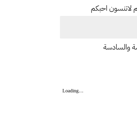
م لاتنسون احبكم
سة والسادسة