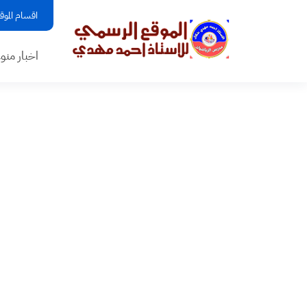
اقسام الموق
اخبار منو