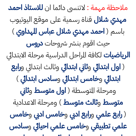
ملاحظة مهمة :
لاتنسى دائما ان
للاستاذ احمد
مهدي شلال
قناة رسمية على موقع اليوتيوب
باسم (
احمد مهدي شلال عباس المهداوي
)
حيث اقوم بنشر شروحات
دروس
الرياضيات
لكافة المراحل الدراسية مرحلة الابتدائي
(
اول ابتدائي
و
ثاني ابتدائي
وثالث ابتدائي و
رابع
ابتدائي
و
خامس ابتدائي
و
سادس ابتدائي
)
ومرحلة المتوسطة (
اول متوسط
و
ثاني
متوسط
و
ثالث متوسط
) ومرحلة الاعدادية
(
رابع علمي
و
رابع ادبي
و
خامس ادبي
و
خامس
علمي تطبيقي
و
خامس علمي احيائي
و
سادس