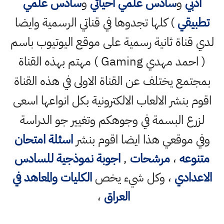
ادبي
و
سادس علمي احيائي
و
سادس علمي
تطبيقي
) كلها تجدوها في قناتي الرسمية وايضا
لدي قناة ثانية رسمية على موقع اليوتيوب باسم
( احمد مهدي Gaming ) مهتم بهذه القناة
بمجتمع يختلف عن القناة الاولى في هذه القناة
اقوم بنشر الالعاب الالكترونية بكل انواعها اسعى
لزرع البسمة في وجوهكم وتغيير جو الدراسة
وفي موقعي هذا ايضا اقوم بنشر
اسئلة امتحان
متنوعه
،
مرشحات
,
اجوبة نموذجية للسادس
الاعدادي
، وكل شيء يخص
الكليات والمعاهد في
العراق
،