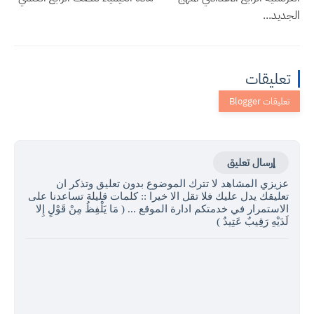
الجديد...
تعليقات
إرسال تعليق
عزيزي المشاهد لا تترك الموضوع بدون تعليق وتذكر ان
تعليقك يدل عليك فلا تقل الا خيرا :: كلمات قليلة تساعدنا على
الاستمرار في خدمتكم ادارة الموقع ... ( مَا يَلْفِظُ مِنْ قَوْلٍ إِلا
لَدَيْهِ رَقِيبٌ عَتِيدٌ )