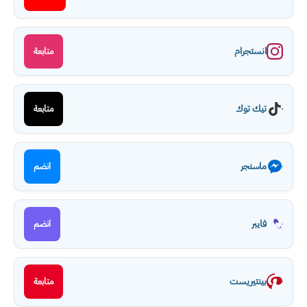
انستجرام
متابعة
تيك توك
متابعة
ماسنجر
انضم
فايبر
انضم
بينتيريست
متابعة