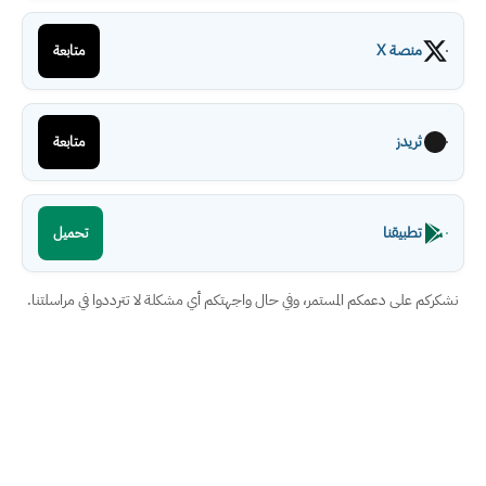
منصة X
متابعة
ثريدز
متابعة
تطبيقنا
تحميل
نشكركم على دعمكم المستمر، وفي حال واجهتكم أي مشكلة لا تترددوا في مراسلتنا.