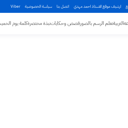
ع
ارشيف موقع الاستاذ احمد مهدي
اتصل بنا
سياسة الخصوصية
Viber
عه
التربية
تعلم الرسم بالصور
قصص وحكايات
نبذة مختصرة
كلمة يوم الخم