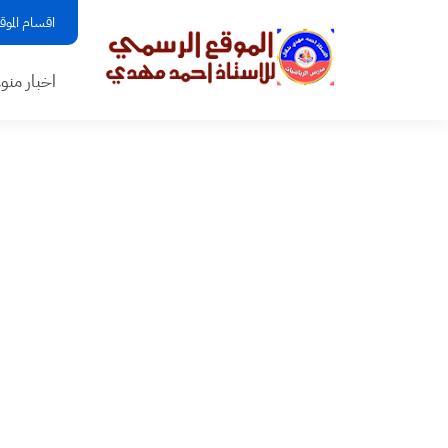
اقسام الموق
اخبار منو