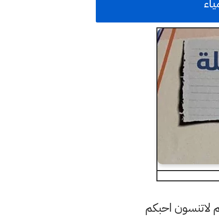
ياء
م لاتنسون احبكم