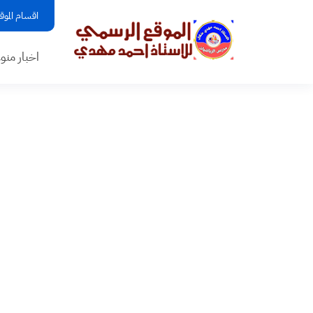
اقسام الموق
اخبار منو