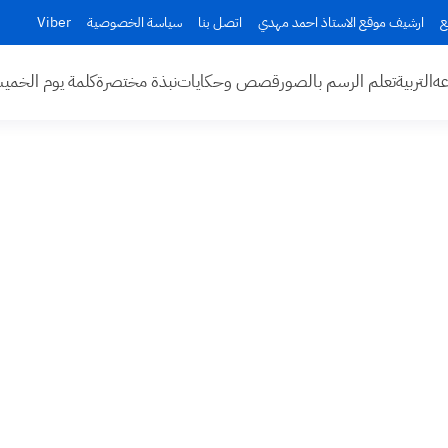
ع
ارشيف موقع الاستاذ احمد مهدي
اتصل بنا
سياسة الخصوصية
Viber
عه
التربية
تعلم الرسم بالصور
قصص وحكايات
نبذة مختصرة
كلمة يوم الخم