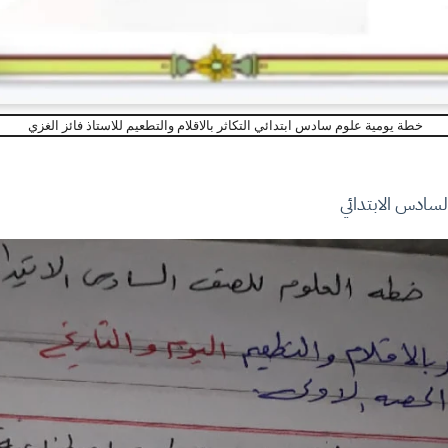
خطة يومية علوم سادس ابتدائي التكاثر بالاقلام والتطعيم للاستاذ فائز الغزي
السادس الابتدائي