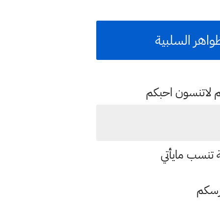
واهر السلبية
م لاتنسون احبكم
ة تنسب مايأتي
ارسكم