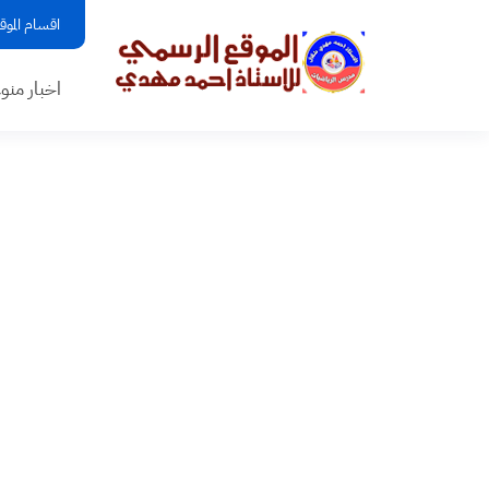
اقسام الموق
اخبار منو