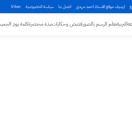
ع
ارشيف موقع الاستاذ احمد مهدي
اتصل بنا
سياسة الخصوصية
Viber
عه
التربية
تعلم الرسم بالصور
قصص وحكايات
نبذة مختصرة
كلمة يوم الخم