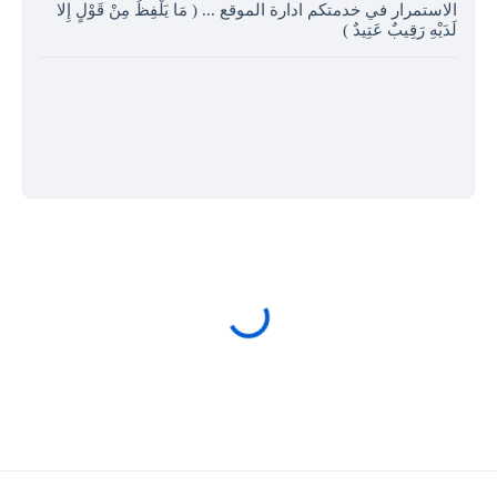
الاستمرار في خدمتكم ادارة الموقع ... ( مَا يَلْفِظُ مِنْ قَوْلٍ إِلا
لَدَيْهِ رَقِيبٌ عَتِيدٌ )