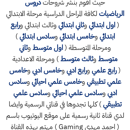
حيث اقوم بنشر شروحات
دروس
الرياضيات
لكافة المراحل الدراسية مرحلة الابتدائي
(
اول ابتدائي
و
ثاني ابتدائي
وثالث ابتدائي و
رابع
ابتدائي
و
خامس ابتدائي
و
سادس ابتدائي
)
ومرحلة المتوسطة (
اول متوسط
و
ثاني
متوسط
و
ثالث متوسط
) ومرحلة الاعدادية
(
رابع علمي
و
رابع ادبي
و
خامس ادبي
و
خامس
علمي تطبيقي
و
خامس علمي احيائي
و
سادس
ادبي
و
سادس علمي احيائي
و
سادس علمي
تطبيقي
) كلها تجدوها في قناتي الرسمية وايضا
لدي قناة ثانية رسمية على موقع اليوتيوب باسم
( احمد مهدي Gaming ) مهتم بهذه القناة