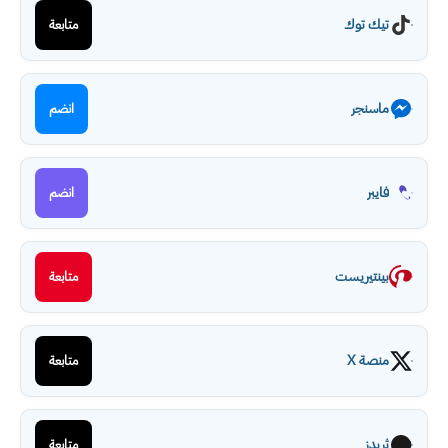
تيك توك
متابعة
ماسنجر
انضم
فايبر
انضم
بينتيريست
متابعة
منصة X
متابعة
ثريدز
متابعة