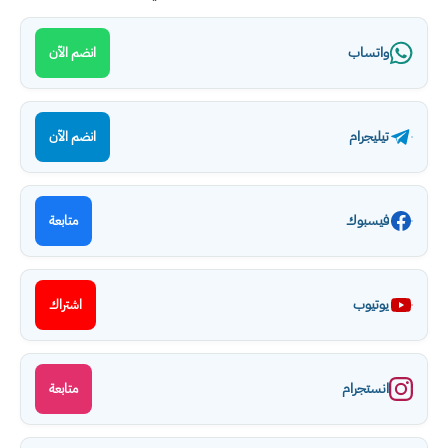
واتساب
انضم الآن
تيليجرام
انضم الآن
فيسبوك
متابعة
يوتيوب
اشتراك
انستجرام
متابعة