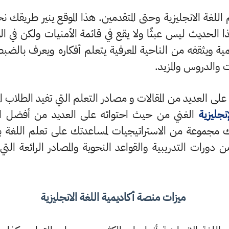
للغة الانجليزية وحتى المتقدمين. هذا الموقع ينير طريقك نح
ا الحديث ليس عبثًا ولا يقع في قائمة الأمنيات ولكن في الو
ليمية ويثقفه من الناحية المعرفية يتعلم أفكاره ويعرف بالض
 والدروس والمزيد
.
ى العديد من المقالات و مصادر التعلم التي تفيد الطلاب المق
نجليزية
الغني
من حيث احتوائه على العديد من أفضل ال
مجموعة من الاستراتيجيات لمساعدتك على تعلم اللغة ب
من دورات
التدريبية
والقواعد
النحوية
والمصادر الرائعة الت
ميزات منصة أكاديمية اللغة الانجليزية