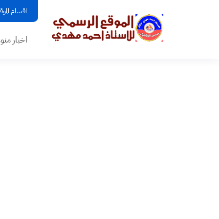
اقسام الموق
اخبار منو