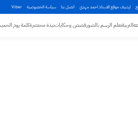
ع
ارشيف موقع الاستاذ احمد مهدي
اتصل بنا
سياسة الخصوصية
Viber
عه
التربية
تعلم الرسم بالصور
قصص وحكايات
نبذة مختصرة
كلمة يوم الخم