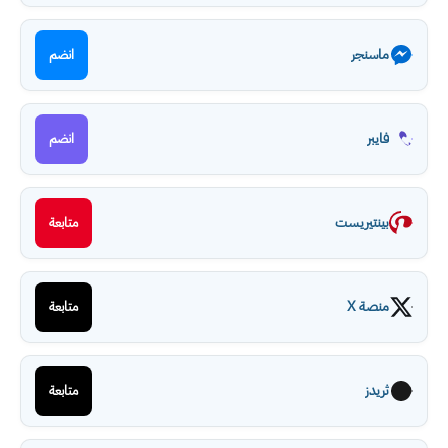
ماسنجر
انضم
فايبر
انضم
بينتيريست
متابعة
منصة X
متابعة
ثريدز
متابعة