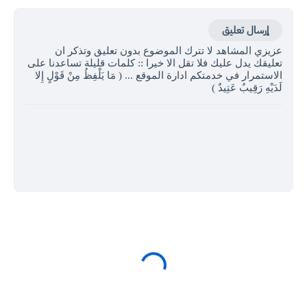
إرسال تعليق
عزيزي المشاهد لا تترك الموضوع بدون تعليق وتذكر ان
تعليقك يدل عليك فلا تقل الا خيرا :: كلمات قليلة تساعدنا على
الاستمرار في خدمتكم ادارة الموقع ... ( مَا يَلْفِظُ مِنْ قَوْلٍ إِلا
لَدَيْهِ رَقِيبٌ عَتِيدٌ )