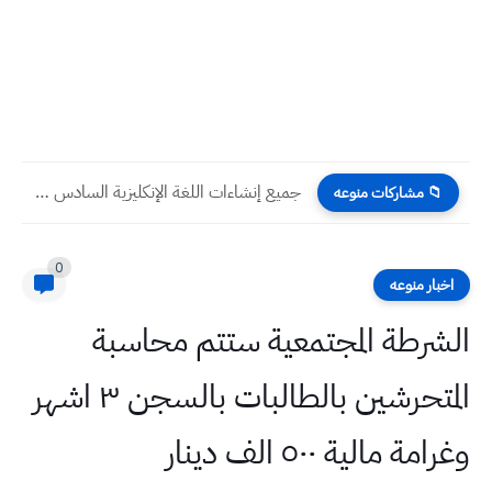
جميع إنشاءات اللغة الإنكليزية السادس الابتدائي بأسلوب مبسّط ومميز
📁 مشاركات منوعه
0
اخبار منوعه
الشرطة المجتمعية ستتم محاسبة
المتحرشين بالطالبات بالسجن ٣ اشهر
وغرامة مالية ٥٠٠ الف دينار