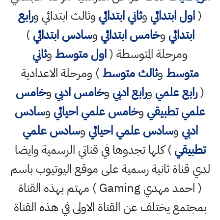
(
اول ابتدائي
و
ثاني ابتدائي
وثالث ابتدائي و
رابع
ابتدائي
و
خامس ابتدائي
و
سادس ابتدائي
)
ومرحلة المتوسطة (
اول متوسط
و
ثاني
متوسط
و
ثالث متوسط
) ومرحلة الاعدادية
(
رابع علمي
و
رابع ادبي
و
خامس ادبي
و
خامس
علمي تطبيقي
و
خامس علمي احيائي
و
سادس
ادبي
و
سادس علمي احيائي
و
سادس علمي
تطبيقي
) كلها تجدوها في قناتي الرسمية وايضا
لدي قناة ثانية رسمية على موقع اليوتيوب باسم
( احمد مهدي Gaming ) مهتم بهذه القناة
بمجتمع يختلف عن القناة الاولى في هذه القناة