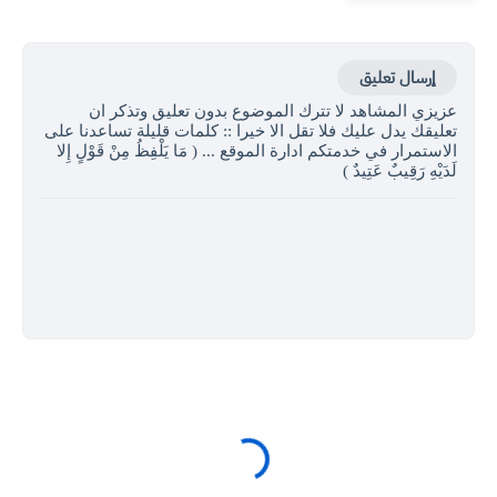
إرسال تعليق
عزيزي المشاهد لا تترك الموضوع بدون تعليق وتذكر ان
تعليقك يدل عليك فلا تقل الا خيرا :: كلمات قليلة تساعدنا على
الاستمرار في خدمتكم ادارة الموقع ... ( مَا يَلْفِظُ مِنْ قَوْلٍ إِلا
لَدَيْهِ رَقِيبٌ عَتِيدٌ )