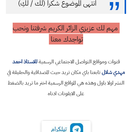
انتهى الموضوع شكرا (لك / لكِ)
مهم لك عزيزي الزائر الكريم شرفتنا ونحب
تواجدك معنا
قنوات ومواقع التواصل الاجتماعي الرسمية
للاستاذ احمد
مهدي شلال
تابعنا باي مكان تريد حيث المصداقية والحقيقة في
النشر اولا باول وهذه هي المواقع الرسمية اختر ما تريد بالضغط
على الايقونات ادناه