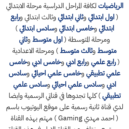
الرياضيات
لكافة المراحل الدراسية مرحلة الابتدائي
(
اول ابتدائي
و
ثاني ابتدائي
وثالث ابتدائي و
رابع
ابتدائي
و
خامس ابتدائي
و
سادس ابتدائي
)
ومرحلة المتوسطة (
اول متوسط
و
ثاني
متوسط
و
ثالث متوسط
) ومرحلة الاعدادية
(
رابع علمي
و
رابع ادبي
و
خامس ادبي
و
خامس
علمي تطبيقي
و
خامس علمي احيائي
و
سادس
ادبي
و
سادس علمي احيائي
و
سادس علمي
تطبيقي
) كلها تجدوها في قناتي الرسمية وايضا
لدي قناة ثانية رسمية على موقع اليوتيوب باسم
( احمد مهدي Gaming ) مهتم بهذه القناة