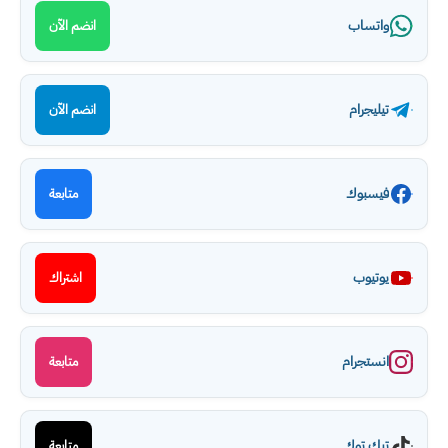
واتساب
انضم الآن
تيليجرام
انضم الآن
فيسبوك
متابعة
يوتيوب
اشتراك
انستجرام
متابعة
تيك توك
متابعة