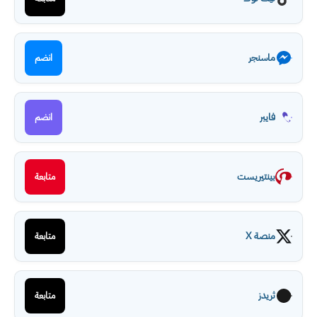
ماسنجر
انضم
فايبر
انضم
بينتيريست
متابعة
منصة X
متابعة
ثريدز
متابعة